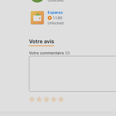
Unlocked
c'est 100% gratuit et disponible. Maintenant, il
télécharger et installer la version du mod Fre
Expenso
apportée par 모바일팝 !
1.1.80
Unlocked
TÉLÉCHARGER MAINTENANT
Cliquez simplement sur le bouton de télécharge
Votre avis
directement télécharger la version gratuite d
seul clic, et il y a plus d'applications de mod 
Votre commentaire
(
0
)
téléchargez-le maintenant!