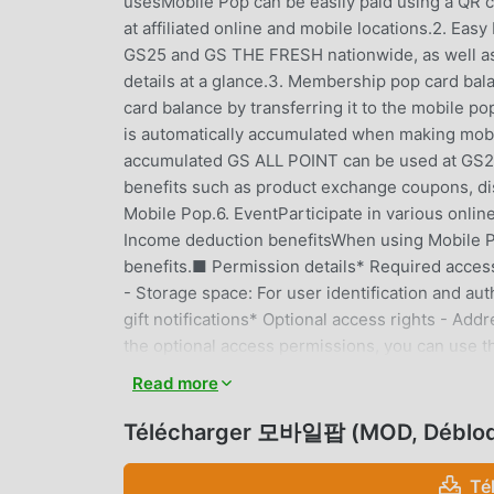
usesMobile Pop can be easily paid using a QR 
at affiliated online and mobile locations.2. Eas
GS25 and GS THE FRESH nationwide, as well as 
details at a glance.3. Membership pop card ba
card balance by transferring it to the mobile
is automatically accumulated when making mo
accumulated GS ALL POINT can be used at GS
benefits such as product exchange coupons, di
Mobile Pop.6. EventParticipate in various online
Income deduction benefitsWhen using Mobile PO
benefits.■ Permission details* Required access
- Storage space: For user identification and au
gift notifications* Optional access rights - Ad
the optional access permissions, you can use t
Read more
모바일팝 INTRODUCTION
Télécharger 모바일팝 (MOD, Déblo
모바일팝 En tant qu'application life très populair
life partout dans le monde. Si vous souhaitez té
Té
moddroid vous fournit non seulement la derni