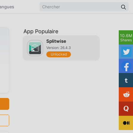
angues
App Populaire
10.6M
Shares
Splitwise
Version: 26.4.3
Unlocked