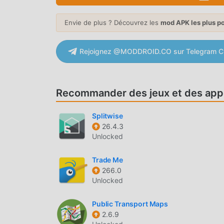
des mods Free gratuitement pour vous aider à dé
moddroid promet que tous les mods 모바일팝 ne fac
Envie de plus ? Découvrez les
mod APK les plus p
disponibles et gratuits à installer. Téléchargez
모바일팝 2.4.4 en un seul clic. Qu'attendez-vous
Rejoignez @MODDROID.CO sur Telegram C
CARACTÉRISTIQUES PRATIQUE
모바일팝 En tant qu'application life populaire, ses
Recommander des jeux et des appl
Par rapport aux applications life traditionnell
puissantes. Il vous suffit de télécharger et d'
Splitwise
fonctions, et c'est entièrement gratuit ! De plu
26.4.3
Unlocked
aux fans d'échanger des expériences entre eux, 
qu'attendez-vous, venez la télécharger mainte
Trade Me
266.0
MOD UNIQUE
Unlocked
moddroid fournit non seulement l'original 모바일
mod, vous offrant les fonctions Free gratuite
Public Transport Maps
2.6.9
avec la fonctionnalité la plus complète. De plu