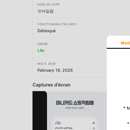
NOM DE L'APP
모바일팝
FONCTIONNALITÉS MOD
Débloqué
Mod
GENRE
Life
MIS À JOUR
February 19, 2026
Captures d'écran
* M
*