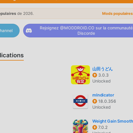
bloquer gratuitement toutes les fonctionnalités de l'applicatio
tureront aucun frais aux utilisateurs et qu'ils sont 100% sûr
opulaires
de 2026.
Mods populaire
 simplement le client moddroid, vous pouvez télécharger et insta
, téléchargez moddroid maintenant !
Rejoignez @MODDROID.CO sur la communauté
hannel
Discorde
S
 fonctions puissantes ont attiré un grand nombre d'utilisateurs
ications
es, 모바일팝 offre une expérience plus riche et des fonctions plus
installer 모바일팝 2.4.4, vous pouvez facilement découvrir toutes l
山田うどん
s, moddroid prend également en charge l'application life permett
3.0.3
Unlocked
de partager le bonheur qu'ils rencontrent dans l'application,
nant
mIndicator
18.0.356
Unlocked
팝 2.4.4 entièrement gratuit, mais attache également la versio
ment, vous pouvez découvrir le plus haut niveau de 모바일팝 2.4.4
Weight Gain Smooth
7.0.2
s, tous les mods ont été authentifiés manuellement par moddroid