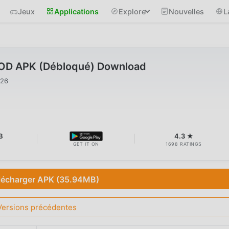
Jeux
Applications
Explore
Nouvelles
L
D APK (Débloqué) Download
026
B
4.3 ★
GET IT ON
1698 RATINGS
lécharger APK (35.94MB)
Versions précédentes