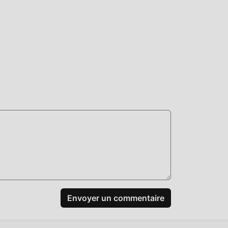
un
us,
Envoyer un commentaire