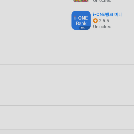
Unlocked
 vous suffit de télécharger moddroid sur le client, vous pouvez
e 모바일팝 2.4.4 en un seul clic, puis profiter de la commodité
i-ONE뱅크 미니
2.5.5
Unlocked
ment pour installer l'application moddroid, vous pouvez
u mod 모바일팝 2.4.4 dans le package d'installation moddroid en 
populaires gratuites qui vous attendent pour jouer, qu'attendez-vo