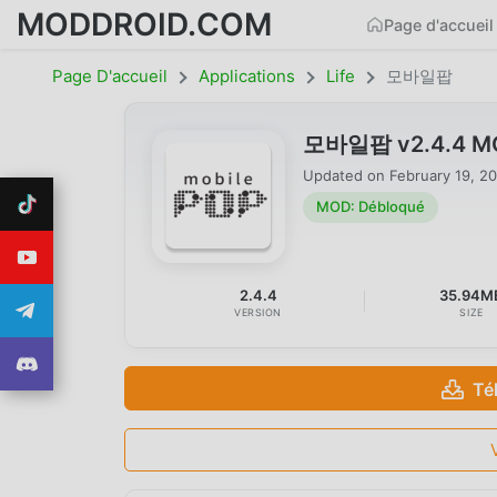
MODDROID.COM
Page d'accueil
Page D'accueil
Applications
Life
모바일팝
모바일팝 v2.4.4 MO
Updated on
February 19, 2
MOD: Débloqué
2.4.4
35.94M
VERSION
SIZE
Té