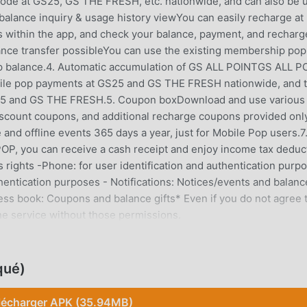
code at GS25, GS THE FRESH, etc. nationwide, and can also be 
y balance inquiry & usage history viewYou can easily recharge at
within the app, and check your balance, payment, and recharg
lance transfer possibleYou can use the existing membership pop
 pop balance.4. Automatic accumulation of GS ALL POINTGS ALL P
bile pop payments at GS25 and GS THE FRESH nationwide, and 
25 and GS THE FRESH.5. Coupon boxDownload and use various
scount coupons, and additional recharge coupons provided onl
 and offline events 365 days a year, just for Mobile Pop users.7
P, you can receive a cash receipt and enjoy income tax deduc
 rights -Phone: for user identification and authentication purp
thentication purposes - Notifications: Notices/events and balanc
dress book: Coupons and balance gifts* Even if you do not agree 
he service without those permissions.
qué)
e récemment, elle a attiré un grand nombre d'utilisateurs qui a
lécharger cette application, moddroid est votre meilleur choix.
lécharger APK (35.94MB)
ère version de 모바일팝 2.4.4 gratuitement, mais fournit égaleme