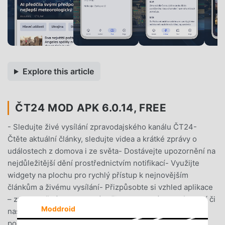
Explore this article
ČT24 MOD APK 6.0.14, FREE
- Sledujte živé vysílání zpravodajského kanálu ČT24-
Čtěte aktuální články, sledujte videa a krátké zprávy o
událostech z domova i ze světa- Dostávejte upozornění na
nejdůležitější dění prostřednictvím notifikací- Využijte
widgety na plochu pro rychlý přístup k nejnovějším
článkům a živému vysílání- Přizpůsobte si vzhled aplikace
– zvolte světlý nebo tmavý režim podle svých preferencí či
Moddroid
nastavení zařízení- Nastavte si zobrazení a řazení rubrik
podle svých potřeb- Zprávy můžete jednoduše sdílet