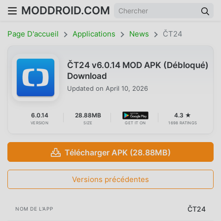
MODDROID.COM
Page D'accueil
Applications
News
ČT24
ČT24 v6.0.14 MOD APK (Débloqué)
Download
Updated on
April 10, 2026
6.0.14
28.88MB
4.3 ★
VERSION
SIZE
GET IT ON
1698 RATINGS
Télécharger APK (28.88MB)
Versions précédentes
ČT24
NOM DE L'APP