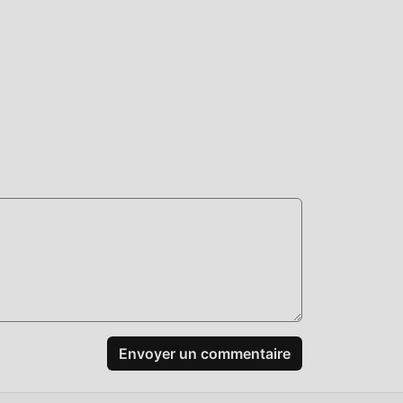
même
mods
er
idant
eul
-le
Envoyer un commentaire