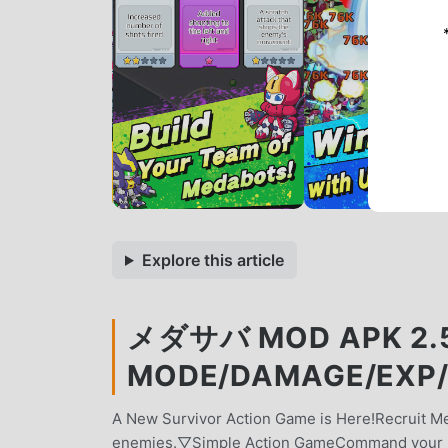
Explore this article
メダサバ MOD APK 2.5
MODE/DAMAGE/EXP/
A New Survivor Action Game is Here!Recruit Med
enemies.▽Simple Action GameCommand your uni