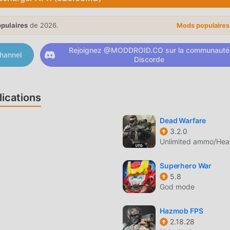
ameplay unique lui a permis de gagner un grand nombre de fan
opulaires
de 2026.
Mods populaire
n traditionnels, dans メダサバ , vous n'avez qu'à suivre le didacti
t le jeu et profiter de la joie apportée par les jeux classiques
Rejoignez @MODDROID.CO sur la communauté
oid a spécialement construit une plate-forme pour les amat
hannel
Discorde
r et de partager avec tous les amateurs de jeux action du mon
t profitez du action jeu avec tous les partenaires mondiaux heu
ications
 style artistique unique, et ses graphismes, cartes et
Dead Warfare
3.2.0
iré de nombreux fans de action, et comparé aux jeux action
Unlimited ammo/Hea
irtuel mis à jour et effectué des améliorations audacieuses. 
cran du jeu a été grandement améliorée. Tout en conservant le 
Superhero War
rience sensorielle de l'utilisateur, et il existe de nombreux typ
5.8
ptabilité, garantissant que tous les amateurs de jeux action
God mode
rté par メダサバ 2.5.0
Hazmob FPS
2.18.28