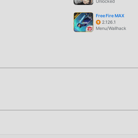
Unlocked
ilisateurs passent beaucoup de temps à accumuler leur
i est à la fois la caractéristique et le plaisir du jeu, mais en 
Free Fire MAX
tablement fatiguer les gens, mais maintenant, l'émergence des 
2.126.1
besoin de dépenser la majeure partie de votre énergie et de répét
Menu/Wallhack
 peuvent facilement vous aider à omettre ce processus, vous a
i-même
ment pour installer l'application moddroid, vous pouvez
te メダサバ 2.5.0 dans le package d'installation moddroid en un s
uits qui vous attendent pour jouer, qu'attendez-vous, téléchargez