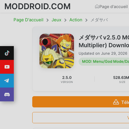
MODDROID.COM
Page d'accueil
Page D'accueil
Jeux
Action
メダサバ
メダサバ v2.5.0 MO
Multiplier) Downl
Updated on
June 29, 2026
MOD: Menu/God Mode/Dam
2.5.0
528.63
VERSION
SIZE
Tél