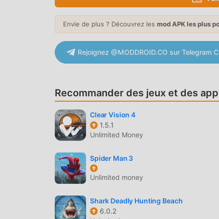
メダサバ En tant que jeu action populaire, son g
Envie de plus ? Découvrez les
mod APK les plus p
travers le monde. Contrairement aux jeux actio
novice, vous pouvez donc facilement démarrer tou
action メダサバ 2.5.0. Dans le même temps, moddr
Rejoignez @MODDROID.CO sur Telegram C
de jeux action, vous permettant de communique
entier, qu'attendez-vous, rejoignez moddroid e
Recommander des jeux et des appl
BEL ÉCRAN
Comme les jeux action traditionnels, メダサバ a un
Clear Vision 4
1.5.1
personnages de haute qualité font de メダサバ att
Unlimited Money
traditionnels, メダサバ 2.5.0 a adopté un moteur v
une technologie plus avancée, l'expérience d'é
Spider Man 3
original de action, le maximum Il améliore l'expé
téléphones mobiles apk avec une excellente ada
Unlimited money
peuvent pleinement profiter du bonheur appo
Shark Deadly Hunting Beach
MOD UNIQUE
6.0.2