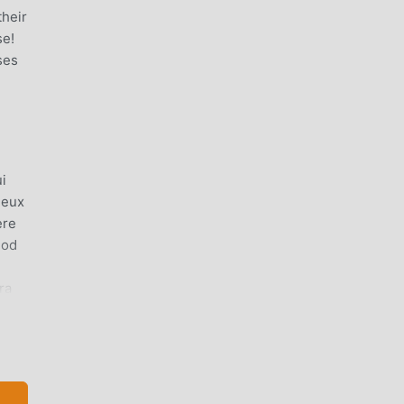
their
se!
ses
i
jeux
ère
mod
ra