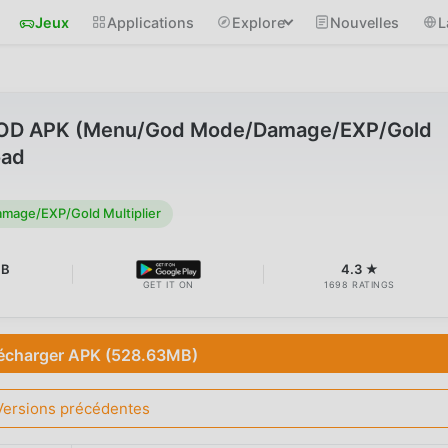
Jeux
Applications
Explore
Nouvelles
L
D APK (Menu/God Mode/Damage/EXP/Gold
oad
age/EXP/Gold Multiplier
MB
4.3 ★
GET IT ON
1698 RATINGS
écharger APK (528.63MB)
Versions précédentes