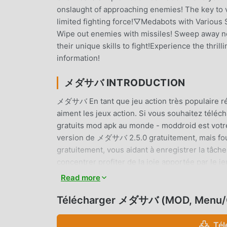
onslaught of approaching enemies! The key to vi
limited fighting force!▽Medabots with Various S
Wipe out enemies with missiles! Sweep away n
their unique skills to fight!Experience the thrill
information!
メダサバ INTRODUCTION
メダサバ En tant que jeu action très populaire ré
aiment les jeux action. Si vous souhaitez téléc
gratuits mod apk au monde - moddroid est votre
version de メダサバ 2.5.0 gratuitement, mais f
gratuitement, vous aidant à enregistrer la tâch
concentrer profiter de la joie apportée par l
aucun frais aux joueurs, et il est 100% sûr, disp
Read more
moddroid, vous pouvez télécharger et installe
moddroid et jouez !
Télécharger メダサバ (MOD, Menu/G
JEU UNIQUE
Tél