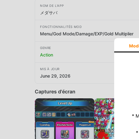
NOM DE L'APP
メダサバ
FONCTIONNALITÉS MOD
Menu/God Mode/Damage/EXP/Gold Multiplier
Mod
GENRE
Action
MIS À JOUR
June 29, 2026
Captures d'écran
* M
*