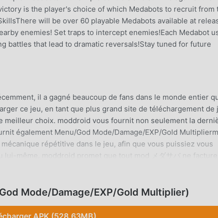
ctory is the player's choice of which Medabots to recruit from 
killsThere will be over 60 playable Medabots available at relea
earby enemies! Set traps to intercept enemies!Each Medabot u
ing battles that lead to dramatic reversals!Stay tuned for future
cemment, il a gagné beaucoup de fans dans le monde entier qu
harger ce jeu, en tant que plus grand site de téléchargement de 
 meilleur choix. moddroid vous fournit non seulement la derni
ournit également Menu/God Mode/Damage/EXP/Gold Multiplier
e mécanique répétitive dans le jeu, afin que vous puissiez vous
e jeu lui-même. moddroid promet que tout mod メダサバ ne facture
onible et gratuit à installer. Téléchargez simplement le client
r メダサバ 2.5.0 en un seul clic. Qu'attendez-vous, téléchargez
od Mode/Damage/EXP/Gold Multiplier)
écharger APK (528.63MB)