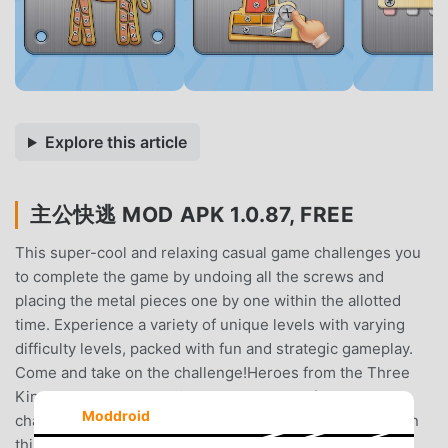
Explore this article
主公快逃 MOD APK 1.0.87, FREE
This super-cool and relaxing casual game challenges you
to complete the game by undoing all the screws and
placing the metal pieces one by one within the allotted
time. Experience a variety of unique levels with varying
difficulty levels, packed with fun and strategic gameplay.
Come and take on the challenge!Heroes from the Three
Kingdoms are summoning! Are you ready for the
Moddroid
challenge?Overcome obstacles and challenge yourself in
this all-new casual card game of the Three Kingdoms!In