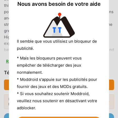
Nous avons besoin de votre aide
this era of heroes and cunning, you will become a
powerful lord, leading your army to resist enemy invasions
and fight for supremacy! Explore this world of battle and
strategy, overcome countless challenges, and become the
greatest ruler of the Three Kingdoms!Game
Highlights:Multiple Challenges: From ambushes to ruins
Il semble que vous utilisiez un bloqueur de
exploration, every decision can change the course of
publicité.
battle.One-handed control makes it easy to play: Command
your troops effortlessly and react swiftly to changes on the
* Mais les bloqueurs peuvent vous
Read more
battlefield, no matter where you are. Strategically deploy
empêcher de télécharger des jeux
your forces and plan your actions carefully: Arrange your
normalement.
Télécharger 主公快逃 (MOD, Débloqué)
troops, formulate the optimal strategic layout, and
* Moddroid s'appuie sur les publicités pour
gradually overthrow your opponents.Hero Collection and
Télécharger APK (360.02MB)
fournir des jeux et des MODs gratuits.
Matching: Recruit renowned generals from history and
* Si vous souhaitez soutenir Moddroid,
create an unparalleled battle lineup by combining their
Envie de plus ? Découvrez les
mod APK
skills and talents to unlock the mysteries of the Three
veuillez nous soutenir en désactivant votre
Mods populaires →
les plus populaires
de 2026.
Kingdoms.Alliance System: Cooperate with other players
adblocker.
to form alliances, share resources, support each other, and
Rejoignez @MODDROID.CO sur Telegram Channel