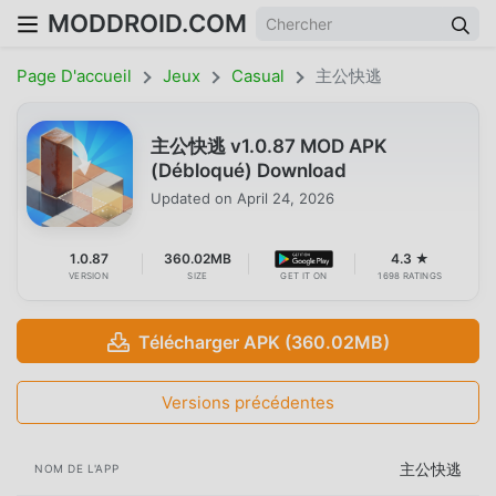
MODDROID.COM
Page D'accueil
Jeux
Casual
主公快逃
主公快逃 v1.0.87 MOD APK
(Débloqué) Download
Updated on
April 24, 2026
1.0.87
360.02MB
4.3 ★
VERSION
SIZE
GET IT ON
1698 RATINGS
Télécharger APK (360.02MB)
Versions précédentes
主公快逃
NOM DE L'APP