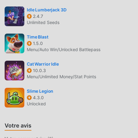
jeu, en tant que plus grand site de téléchargement de jeux
gratuits mod apk au monde - moddroid est votre meilleur
Idle Lumberjack 3D
choix. moddroid vous fournit non seulement la dernière
2.4.7
version de 主公快逃 1.0.87 gratuitement, mais fournit
Unlimited Seeds
également Freemod gratuitement, vous aidant à
enregistrer la tâche mécanique répétitive dans le jeu, afin
Time Blast
1.5.0
que vous puissiez vous concentrer profiter de la joie
Menu/Auto Win/Unlocked Battlepass
apportée par le jeu lui-même. moddroid promet que tout
mod 主公快逃 ne facturera aucun frais aux joueurs, et il est
Cat Warrior Idle
100% sûr, disponible et gratuit à installer. Téléchargez
10.0.3
simplement le client moddroid, vous pouvez télécharger et
Menu/Unlimited Money/Stat Points
installer 主公快逃 1.0.87 en un seul clic. Qu'attendez-vous,
téléchargez moddroid et jouez !
Slime Legion
4.3.0
JEU UNIQUE
Unlocked
主公快逃 En tant que jeu casual populaire, son gameplay
unique lui a permis de gagner un grand nombre de fans à
Votre avis
travers le monde. Contrairement aux jeux casual
traditionnels, dans 主公快逃 , vous n'avez qu'à suivre le