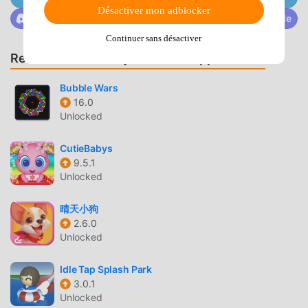
conquer the Three Kingdoms together.※ This game
Désactiver mon adblocker
Rejoignez @MODDROID.CO sur la communauté Discorde
contains sexual content (characters wearing clothing or
costumes that highlight sexual characteristics) and
Continuer sans désactiver
violence (including fighting, attacking, and other non-gory
Recommander des jeux et des applications
or mildly gruesome scenes). It is classified as Level 12
under the Game Software Rating Management
Bubble Wars
Regulations.※ This game is free to play, but in-game
16.0
Unlocked
purchases such as virtual game coins and items are
available. Please spend money moderately based on your
CutieBabys
personal interests and abilities.※ Please pay attention to
9.5.1
your gaming time and avoid obsession. Long gaming
Unlocked
sessions can easily disrupt your daily routine. It is
recommended to get adequate rest and exercise.
晴天小狗
2.6.0
主公快逃 INTRODUCTION
Unlocked
主公快逃 En tant que jeu casual très populaire récemment,
Idle Tap Splash Park
il a gagné beaucoup de fans dans le monde entier qui
3.0.1
aiment les jeux casual. Si vous souhaitez télécharger ce
Unlocked