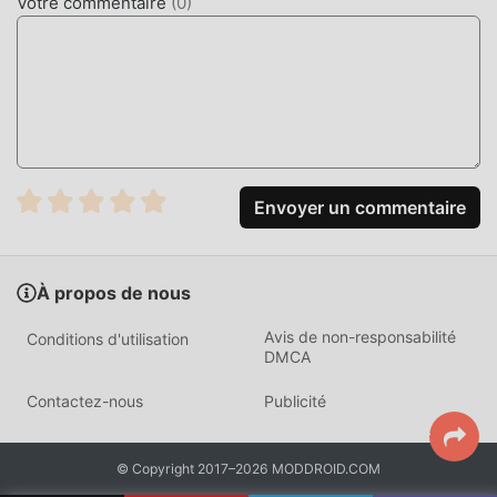
Votre commentaire
(
0
)
didacticiel novice, vous pouvez donc facilement démarrer
tout le jeu et profiter de la joie apportée par les jeux
classiques casual 主公快逃 1.0.87. Dans le même temps,
moddroid a spécialement construit une plate-forme pour
les amateurs de jeux casual, vous permettant de
communiquer et de partager avec tous les amateurs de
jeux casual du monde entier, qu'attendez-vous, rejoignez
Envoyer un commentaire
moddroid et profitez du casual jeu avec tous les
partenaires mondiaux heureux
BEL ÉCRAN
À propos de nous
Comme les jeux casual traditionnels, 主公快逃 a un style
Avis de non-responsabilité
Conditions d'utilisation
artistique unique, et ses graphismes, cartes et
DMCA
personnages de haute qualité font de 主公快逃 attiré de
Contactez-nous
Publicité
nombreux fans de casual, et comparé aux jeux casual
traditionnels, 主公快逃 1.0.87 a adopté un moteur virtuel
mis à jour et effectué des améliorations audacieuses. Avec
© Copyright 2017–2026 MODDROID.COM
une technologie plus avancée, l'expérience d'écran du jeu