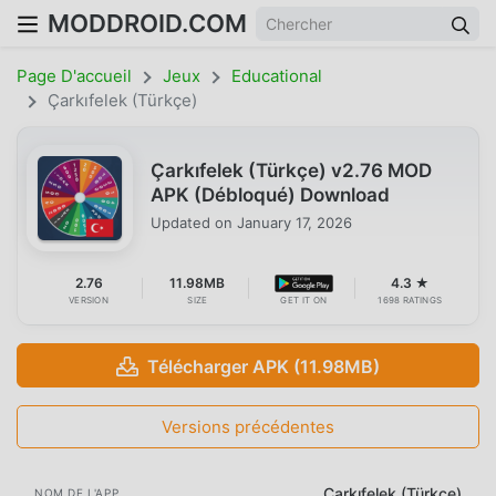
MODDROID.COM
Page D'accueil
Jeux
Educational
Çarkıfelek (Türkçe)
Çarkıfelek (Türkçe) v2.76 MOD
APK (Débloqué) Download
Updated on
January 17, 2026
2.76
11.98MB
4.3 ★
VERSION
SIZE
GET IT ON
1698 RATINGS
Télécharger APK (11.98MB)
Versions précédentes
Çarkıfelek (Türkçe)
NOM DE L'APP