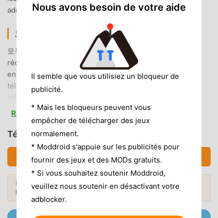
Nous avons besoin de votre aide
added.
모두의 퀴즈 INTRODUCTION
모두의 퀴즈 En tant que jeu educational très populaire
récemment, il a gagné beaucoup de fans dans le monde
entier qui aiment les jeux educational. Si vous souhaitez
Il semble que vous utilisiez un bloqueur de
télécharger ce jeu, en tant que plus grand site de
publicité.
téléchargement de jeux gratuits mod apk au monde -
* Mais les bloqueurs peuvent vous
moddroid est votre meilleur choix. moddroid vous fournit
Read more
empêcher de télécharger des jeux
non seulement la dernière version de 모두의 퀴즈 2.12
gratuitement, mais fournit également Freemod
normalement.
Télécharger 모두의 퀴즈 (MOD, Débloqué)
gratuitement, vous aidant à enregistrer la tâche mécanique
* Moddroid s'appuie sur les publicités pour
répétitive dans le jeu, afin que vous puissiez vous
Télécharger APK (16.48MB)
fournir des jeux et des MODs gratuits.
concentrer profiter de la joie apportée par le jeu lui-même.
* Si vous souhaitez soutenir Moddroid,
moddroid promet que tout mod 모두의 퀴즈 ne facturera
Envie de plus ? Découvrez les
mod APK
veuillez nous soutenir en désactivant votre
Mods populaires →
aucun frais aux joueurs, et il est 100% sûr, disponible et
les plus populaires
de 2026.
adblocker.
gratuit à installer. Téléchargez simplement le client
moddroid, vous pouvez télécharger et installer 모두의 퀴즈
Rejoignez @MODDROID.CO sur Telegram Channel