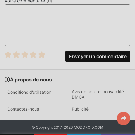
Votre commentaire
(
0
)
MOD UNIQUE
Le jeu traditionnel educational nécessite que les
utilisateurs passent beaucoup de temps à accumuler leur
richesse/capacité/compétences dans le jeu, ce qui est à la
fois la caractéristique et le plaisir du jeu, mais en même
temps, le processus d'accumulation sera inévitablement
fatiguer les gens, mais maintenant, l'émergence des mods
Envoyer un commentaire
a réécrit cette situation. Ici, vous n'avez pas besoin de
dépenser la majeure partie de votre énergie et de répéter
""l'accumulation"" un peu ennuyeuse. Les mods peuvent
facilement vous aider à omettre ce processus, vous aidant
À propos de nous
ainsi à vous concentrer sur le plaisir du jeu lui-même
Avis de non-responsabilité
Conditions d'utilisation
DMCA
TÉLÉCHARGER MAINTENANT
Contactez-nous
Publicité
Cliquez simplement sur le bouton de téléchargement pour
installer l'application moddroid, vous pouvez télécharger
directement la version mod gratuite 모두의 퀴즈 2.12 dans
© Copyright 2017–2026 MODDROID.COM
le package d'installation moddroid en un seul clic, et il y a