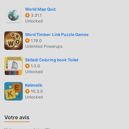
World Map Quiz
BEL ÉCRAN
3.31.1
Comme les jeux educational traditionnels, 모두의 퀴즈 a un
Unlocked
style artistique unique, et ses graphismes, cartes et
personnages de haute qualité font de 모두의 퀴즈 attiré de
Word Timber: Link Puzzle Games
1.19.0
nombreux fans de educational, et comparé aux jeux
Unlimited Powerups
educational traditionnels, 모두의 퀴즈 2.12 a adopté un
moteur virtuel mis à jour et effectué des améliorations
Skibidi Coloring book Toilet
audacieuses. Avec une technologie plus avancée,
1.0.0
l'expérience d'écran du jeu a été grandement améliorée.
Unlocked
Tout en conservant le style original de educational, le
maximum Il améliore l'expérience sensorielle de
Kelimelik
l'utilisateur, et il existe de nombreux types de téléphones
10.3.0
mobiles apk avec une excellente adaptabilité, garantissant
Unlocked
que tous les amateurs de jeux educational peuvent
pleinement profiter du bonheur apporté par 모두의 퀴즈
Votre avis
2.12