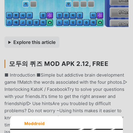
Explore this article
모두의 퀴즈 MOD APK 2.12, FREE
■ Introduction ■Simple but addictive brain development
game !!Match the words associated with the four photos.▷
Interlocking KatoK / FacebookTry to solve your questions
with your friends.It's time to get the right answer and
friendship!▷ Use hintsAre you troubled by difficult
problems? Do not worry ~Using hints makes it easier to
know the correct answer.▷ Hint energy auto chargeOver
Moddroid
time, the energy fills up on its own.▷ Update new
issuesVarious and interesting problems are constantly