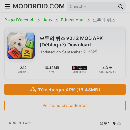
MODDROID.COM
Page D'accueil
Jeux
Educational
모두의 퀴즈
모두의 퀴즈 v2.12 MOD APK
(Débloqué) Download
Updated on
September 9, 2025
2.12
16.48MB
4.3 ★
VERSION
SIZE
GET IT ON
1698 RATINGS
Télécharger APK (16.48MB)
Versions précédentes
모두의 퀴즈
NOM DE L'APP