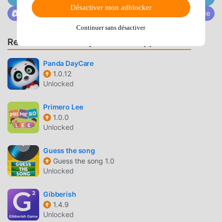
Désactiver mon adblocker
2.12 en un seul clic. Qu'attendez-vous, téléchargez
Rejoignez @MODDROID.CO sur la communauté Discorde
moddroid et jouez !
Continuer sans désactiver
Recommander des jeux et des applications
JEU UNIQUE
모두의 퀴즈 En tant que jeu educational populaire, son
Panda DayCare
gameplay unique lui a permis de gagner un grand nombre
1.0.12
Unlocked
de fans à travers le monde. Contrairement aux jeux
educational traditionnels, dans 모두의 퀴즈 , vous n'avez
Primero Lee
qu'à suivre le didacticiel novice, vous pouvez donc
1.0.0
facilement démarrer tout le jeu et profiter de la joie
Unlocked
apportée par les jeux classiques educational 모두의 퀴즈
2.12. Dans le même temps, moddroid a spécialement
Guess the song
construit une plate-forme pour les amateurs de jeux
Guess the song 1.0
educational, vous permettant de communiquer et de
Unlocked
partager avec tous les amateurs de jeux educational du
monde entier, qu'attendez-vous, rejoignez moddroid et
Gibberish
profitez du educational jeu avec tous les partenaires
1.4.9
Unlocked
mondiaux heureux