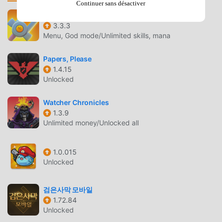
강남상어 키우기 INTRODUCTION
Continuer sans désactiver
Nonstop 2
강남상어 키우기 En tant que jeu rpg très populaire
3.3.3
récemment, il a gagné beaucoup de fans dans le monde
Menu, God mode/Unlimited skills, mana
entier qui aiment les jeux rpg. Si vous souhaitez
télécharger ce jeu, en tant que plus grand site de
Papers, Please
téléchargement de jeux gratuits mod apk au monde -
1.4.15
moddroid est votre meilleur choix. moddroid vous fournit
Unlocked
non seulement la dernière version de 강남상어 키우기 2.6.1
gratuitement, mais fournit également Freemod
Watcher Chronicles
1.3.9
gratuitement, vous aidant à enregistrer la tâche mécanique
Unlimited money/Unlocked all
répétitive dans le jeu, afin que vous puissiez vous
concentrer profiter de la joie apportée par le jeu lui-même.
moddroid promet que tout mod 강남상어 키우기 ne
1.0.015
facturera aucun frais aux joueurs, et il est 100% sûr,
Unlocked
disponible et gratuit à installer. Téléchargez simplement le
client moddroid, vous pouvez télécharger et installer 강남
검은사막 모바일
상어 키우기 2.6.1 en un seul clic. Qu'attendez-vous,
1.72.84
téléchargez moddroid et jouez !
Unlocked