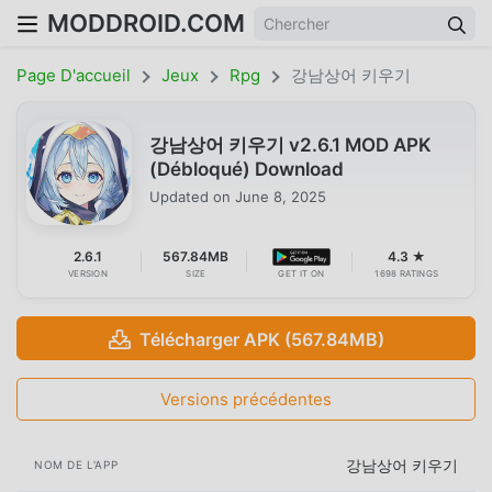
MODDROID.COM
Page D'accueil
Jeux
Rpg
강남상어 키우기
강남상어 키우기 v2.6.1 MOD APK
(Débloqué) Download
Updated on
June 8, 2025
2.6.1
567.84MB
4.3 ★
VERSION
SIZE
GET IT ON
1698 RATINGS
Télécharger APK (567.84MB)
Versions précédentes
강남상어 키우기
NOM DE L'APP