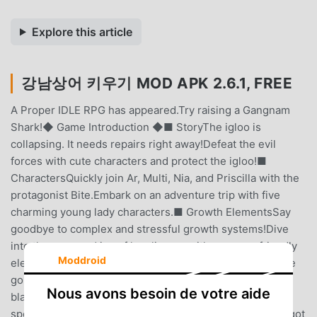
Explore this article
강남상어 키우기 MOD APK 2.6.1, FREE
A Proper IDLE RPG has appeared.Try raising a Gangnam
Shark!◆ Game Introduction ◆■ StoryThe igloo is
collapsing. It needs repairs right away!Defeat the evil
forces with cute characters and protect the igloo!■
CharactersQuickly join Ar, Multi, Nia, and Priscilla with the
protagonist Bite.Embark on an adventure trip with five
charming young lady characters.■ Growth ElementsSay
goodbye to complex and stressful growth systems!Dive
into the ease and joy of leveling up with our user-friendly
Moddroid
elements.Discover legendary weapons and gear with the
golden tuna bazooka, sweeping enemies away in a
Nous avons besoin de votre aide
blast!Dive into the adventure with ready-to-use fishing
spots, tools, and more!Relax, Gangnam Shark and crew got