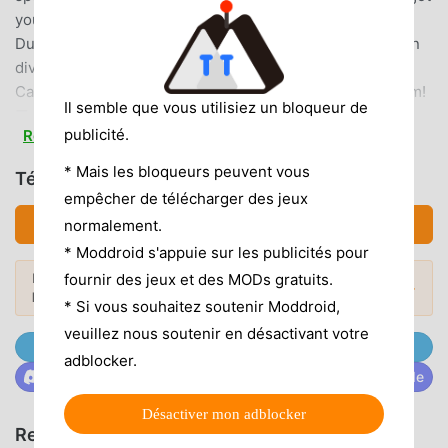
your back, earning you rewards even offline!■
DungeonLevel up your character and gather resources in
diverse dungeons!Jump in now to explore the Crystal
Cave, Boss Rush, Rampaging Vehicles, and Monster Farm!
Il semble que vous utilisiez un bloqueur de
■ Competition ArenaTest your character's growth in
publicité.
Read more
clashes with other adventurers!As battles progress and
your tier increases, so does your character's abilities!■
* Mais les bloqueurs peuvent vous
Télécharger 강남상어 키우기 (MOD, Débloqué)
GuildEmbark on adventures, not alone but together!Attend
empêcher de télécharger des jeux
your guild daily and undertake quests to purchase various
Télécharger APK (567.84MB)
normalement.
rewards.■ World Boss (Update Coming Soon)Caught
* Moddroid s'appuie sur les publicités pour
raiding the empty dragon's nest!Defeat the enraged
fournir des jeux et des MODs gratuits.
Envie de plus ? Découvrez les
mod APK
dragon and acquire valuable talismans!Boost your
Mods populaires →
les plus populaires
de 2026.
* Si vous souhaitez soutenir Moddroid,
character's stats dramatically by equipping talismans!Now,
Ready for the adventure?Set off together with Bite!◆
veuillez nous soutenir en désactivant votre
Rejoignez @MODDROID.CO sur Telegram Channel
Access Permission Guide ◆■ Camera, Storage Space
adblocker.
Rejoignez @MODDROID.CO sur la communauté Discorde
(Photos and Media)Used when photos are required during
the use of Naver Lounge and customer center.
Désactiver mon adblocker
Recommander des jeux et des applications