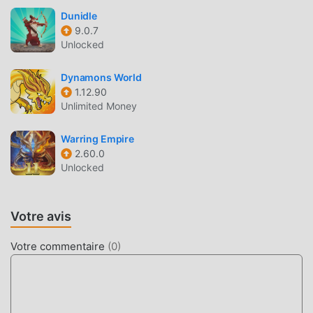
JEU UNIQUE
Dunidle
9.0.7
강남상어 키우기 En tant que jeu rpg populaire, son
Unlocked
gameplay unique lui a permis de gagner un grand nombre
de fans à travers le monde. Contrairement aux jeux rpg
Dynamons World
traditionnels, dans 강남상어 키우기 , vous n'avez qu'à
1.12.90
Unlimited Money
suivre le didacticiel novice, vous pouvez donc facilement
démarrer tout le jeu et profiter de la joie apportée par les
Warring Empire
jeux classiques rpg 강남상어 키우기 2.6.1. Dans le même
2.60.0
temps, moddroid a spécialement construit une plate-forme
Unlocked
pour les amateurs de jeux rpg, vous permettant de
communiquer et de partager avec tous les amateurs de
jeux rpg du monde entier, qu'attendez-vous, rejoignez
Votre avis
moddroid et profitez du rpg jeu avec tous les partenaires
mondiaux heureux
Votre commentaire
(
0
)
BEL ÉCRAN
Comme les jeux rpg traditionnels, 강남상어 키우기 a un