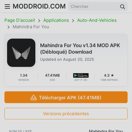
MODDROID.COM
Page D'accueil
Applications
Auto-And-Vehicles
Mahindra For You
Mahindra For You v1.34 MOD APK
(Débloqué) Download
Updated on
August 20, 2025
1.34
47.41MB
4.3 ★
VERSION
SIZE
GET IT ON
1698 RATINGS
Télécharger APK (47.41MB)
Versions précédentes
Mahindra For You
NOM DE L'APP