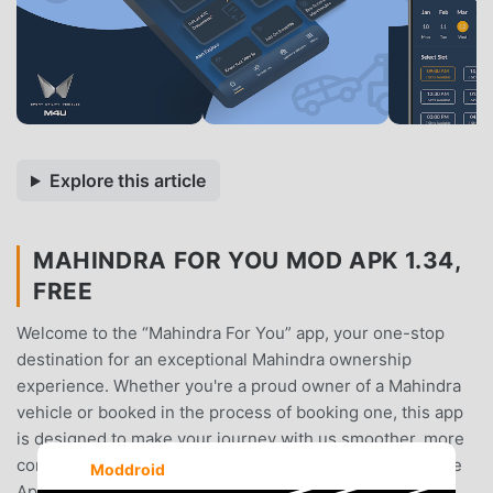
Explore this article
MAHINDRA FOR YOU MOD APK 1.34,
FREE
Welcome to the “Mahindra For You” app, your one-stop
destination for an exceptional Mahindra ownership
experience. Whether you're a proud owner of a Mahindra
vehicle or booked in the process of booking one, this app
is designed to make your journey with us smoother, more
convenient, and truly memorable.Key Features: 1. Service
Moddroid
Appointment Booking:Schedule service appointments at