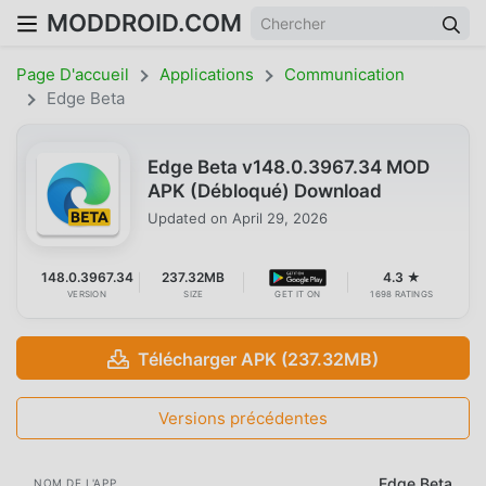
MODDROID.COM
Page D'accueil
Applications
Communication
Edge Beta
Edge Beta v148.0.3967.34 MOD
APK (Débloqué) Download
Updated on
April 29, 2026
148.0.3967.34
237.32MB
4.3 ★
VERSION
SIZE
GET IT ON
1698 RATINGS
Télécharger APK (237.32MB)
Versions précédentes
Edge Beta
NOM DE L'APP