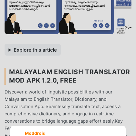
Explore this article
MALAYALAM ENGLISH TRANSLATOR
MOD APK 1.2.0, FREE
Discover a world of linguistic possibilities with our
Malayalam to English Translator, Dictionary, and
Conversation App. Seamlessly translate text, access a
comprehensive dictionary, and engage in real-time
conversations to bridge language gaps effortlessly.Key
Features:Translation Expert: Translate Malayalam text to
Moddroid
English and vice versa with precision and ease.Extensive