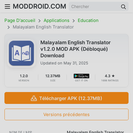
MODDROID.COM
Page D'accueil
Applications
Education
Malayalam English Translator
Malayalam English Translator
v1.2.0 MOD APK (Débloqué)
Download
Updated on
May 31, 2025
1.2.0
12.37MB
4.3 ★
VERSION
SIZE
GET IT ON
1698 RATINGS
Télécharger APK (12.37MB)
Versions précédentes
Malayalam English Translator
NOM DE L'APP