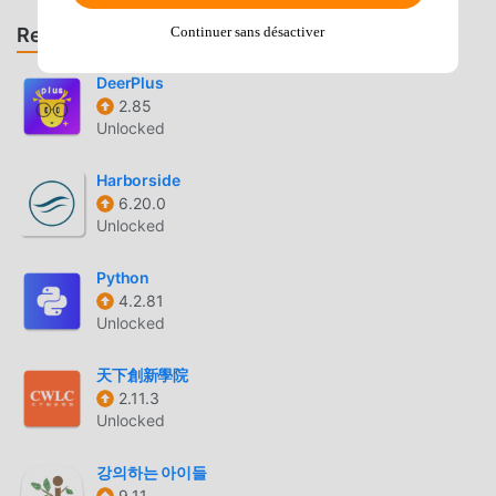
such as Rock, Classical, Bollywood, KPop, The Latest Pop,
Film Theme Tunes, TV Theme Tunes, 60s, 70s, 80s, 90s,
Recommander des jeux et des applications
Continuer sans désactiver
Naughties, Modern, Alternative, Indie, Latin and more.
MelodiesSongs capture the main melody / chorus / intro /
DeerPlus
2.85
verse and contain up to 500 notes.Chord LicksLearn to
Unlocked
play the best chord licks ever.
Harborside
PIANO MELODY INTRODUCTION
6.20.0
Unlocked
Piano Melody En tant qu'application education très
populaire récemment, elle a attiré un grand nombre
Python
d'utilisateurs qui aiment education partout dans le monde.
4.2.81
Si vous souhaitez télécharger cette application, moddroid
Unlocked
est votre meilleur choix. moddroid vous fournit non
seulement la dernière version de Piano Melody Dua Lipa
天下創新學院
fix gratuitement, mais fournit également des mods Free
2.11.3
gratuitement pour vous aider à débloquer gratuitement
Unlocked
toutes les fonctionnalités de l'application. moddroid
promet que tous les mods Piano Melody ne factureront
강의하는 아이들
aucun frais aux utilisateurs et qu'ils sont 100% sûrs,
9.11