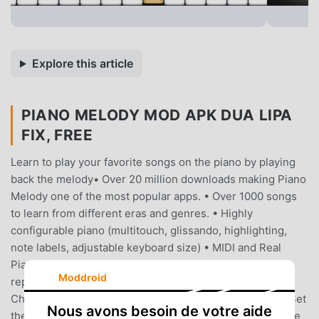
Explore this article
PIANO MELODY MOD APK DUA LIPA
FIX, FREE
Learn to play your favorite songs on the piano by playing
back the melody• Over 20 million downloads making Piano
Melody one of the most popular apps. • Over 1000 songs
to learn from different eras and genres. • Highly
configurable piano (multitouch, glissando, highlighting,
note labels, adjustable keyboard size) • MIDI and Real
Piano support • Impressive your friends with your
Moddroid
repertoire by learning the most famous songs quickly. •
Choose from over 10 authentic instruments.Best Piano Set
Nous avons besoin de votre aide
the size of the keys on the piano. The larger the keys, the