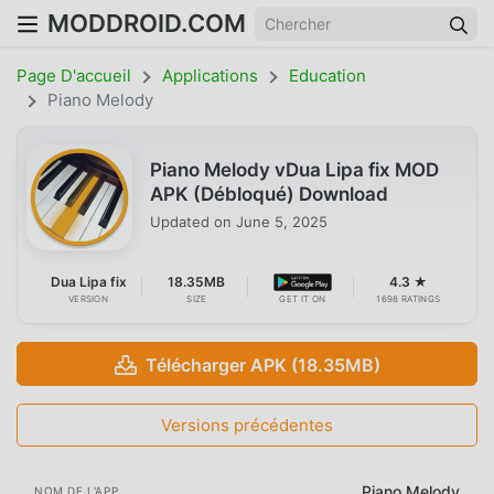
MODDROID.COM
Page D'accueil
Applications
Education
Piano Melody
Piano Melody vDua Lipa fix MOD
APK (Débloqué) Download
Updated on
June 5, 2025
Dua Lipa fix
18.35MB
4.3 ★
VERSION
SIZE
GET IT ON
1698 RATINGS
Télécharger APK (18.35MB)
Versions précédentes
Piano Melody
NOM DE L'APP