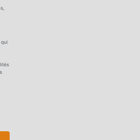
s,
 qui
ités
ls
t