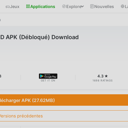
Jeux
Applications
Explore
Nouvelles
L
a
OD APK (Débloqué) Download
B
4.3 ★
GET IT ON
1698 RATINGS
lécharger APK (27.62MB)
Versions précédentes