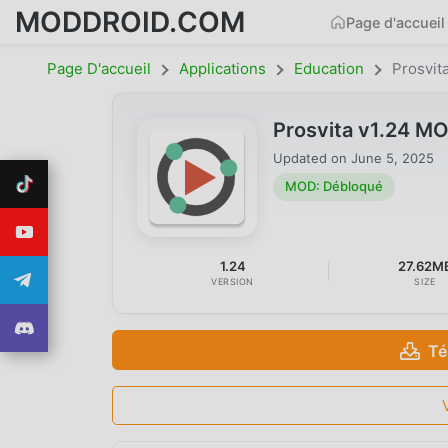
MODDROID.COM
Page d'accueil
Page D'accueil
Applications
Education
Prosvit
Prosvita v1.24 M
Updated on
June 5, 2025
MOD: Débloqué
1.24
27.62M
VERSION
SIZE
Té