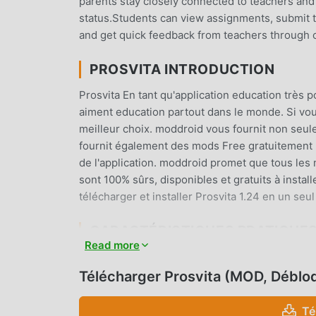
parents stay closely connected to teachers and
status.Students can view assignments, submit t
and get quick feedback from teachers through c
PROSVITA INTRODUCTION
Prosvita En tant qu'application education très p
aiment education partout dans le monde. Si vou
meilleur choix. moddroid vous fournit non seul
fournit également des mods Free gratuitement p
de l'application. moddroid promet que tous les m
sont 100% sûrs, disponibles et gratuits à insta
télécharger et installer Prosvita 1.24 en un se
CARACTÉRISTIQUES PRATIQUE
Read more
Prosvita En tant qu'application education popul
d'utilisateurs. Par rapport aux applications edu
Télécharger Prosvita (MOD, Déblo
des fonctions plus puissantes. Il vous suffit de 
découvrir toutes les fonctions, et c'est entièr
Té