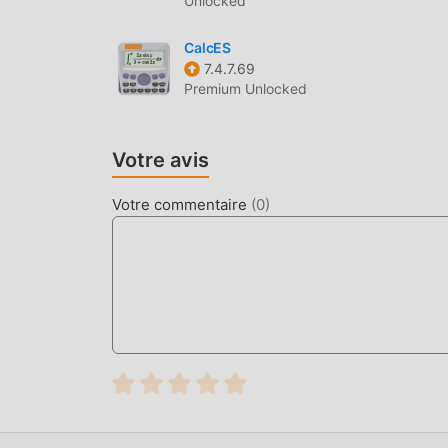
Unlocked
CalcES
7.4.7.69
Premium Unlocked
Votre avis
Votre commentaire
(
0
)