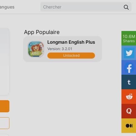
angues
App Populaire
10.6M
Shares
Longman English Plus
Version: 3.2.01
Unlocked