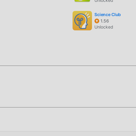
Unlocked
Science Club
1.56
Unlocked