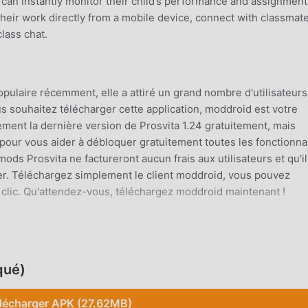
 can instantly monitor their child’s performance and assignment
heir work directly from a mobile device, connect with classmate
lass chat.
opulaire récemment, elle a attiré un grand nombre d'utilisateurs
s souhaitez télécharger cette application, moddroid est votre
ement la dernière version de Prosvita 1.24 gratuitement, mais
our vous aider à débloquer gratuitement toutes les fonctionnal
ods Prosvita ne factureront aucun frais aux utilisateurs et qu'i
ller. Téléchargez simplement le client moddroid, vous pouvez
ul clic. Qu'attendez-vous, téléchargez moddroid maintenant !
S
aire, ses fonctions puissantes ont attiré un grand nombre
cation traditionnelles, Prosvita offre une expérience plus riche e
qué)
télécharger et d'installer Prosvita 1.24, vous pouvez facilement
ement gratuit ! De plus, moddroid prend également en charge
lécharger APK (27.62MB)