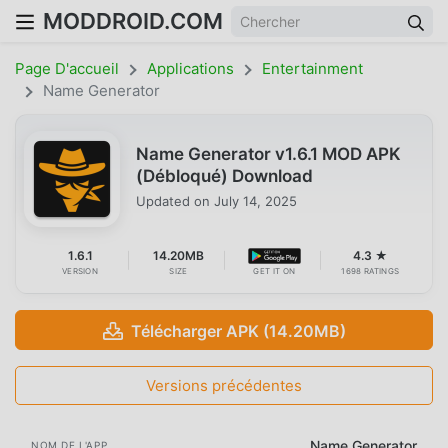
MODDROID.COM
Page D'accueil
Applications
Entertainment
Name Generator
Name Generator v1.6.1 MOD APK
(Débloqué) Download
Updated on
July 14, 2025
1.6.1
14.20MB
4.3 ★
VERSION
SIZE
GET IT ON
1698 RATINGS
Télécharger APK (14.20MB)
Versions précédentes
Name Generator
NOM DE L'APP