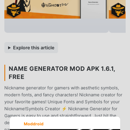
Explore this article
NAME GENERATOR MOD APK 1.6.1,
FREE
Nickname generator for gamers with aesthetic symbols,
modern fonts, and fancy characters! Nickname creator for
your favorite games! Unique Fonts and Symbols for your
Nickname!Symbols Creator ⚡ Nickname Generator for
Gamers is easy to use and straightforward. Just hit the
desired random name generator button or write your
Moddroid
name. The username generator will give you multiple