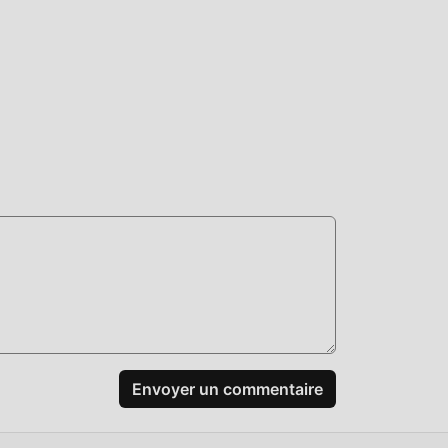
n un
us,
Envoyer un commentaire