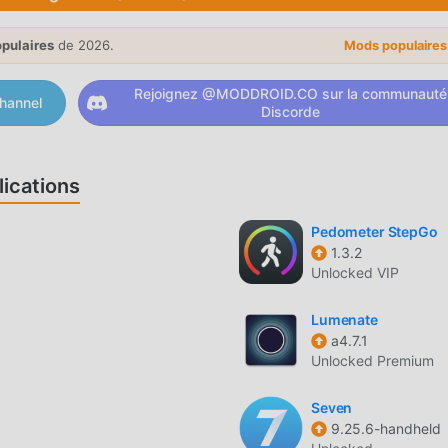
 BeWet ne factureront aucun frais aux utilisateurs et qu'ils son
 Téléchargez simplement le client moddroid, vous pouvez télécha
opulaires
de 2026.
Mods populaire
u'attendez-vous, téléchargez moddroid maintenant !
Rejoignez @MODDROID.CO sur la communauté
hannel
Discorde
S
es fonctions puissantes ont attiré un grand nombre d'utilisateur
lles, BeWet offre une expérience plus riche et des fonctions plu
ications
nstaller BeWet 2025.07.1, vous pouvez facilement découvrir toutes
us, moddroid prend également en charge l'application health
Pedometer StepGo
 entre eux, de partager le bonheur qu'ils rencontrent dans
1.3.2
Unlocked VIP
harger maintenant
Lumenate
a4.7.1
t 2025.07.1 entièrement gratuit, mais attache également la vers
Unlocked Premium
ent, vous pouvez découvrir le plus haut niveau de BeWet 2025.0
s, tous les mods ont été authentifiés manuellement par moddroid
Seven
9.25.6-handheld
 vous suffit de télécharger moddroid sur le client, vous pouvez