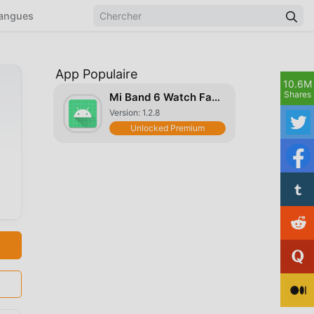
angues
App Populaire
10.6M
Shares
Mi Band 6 Watch Faces
Version: 1.2.8
Unlocked Premium