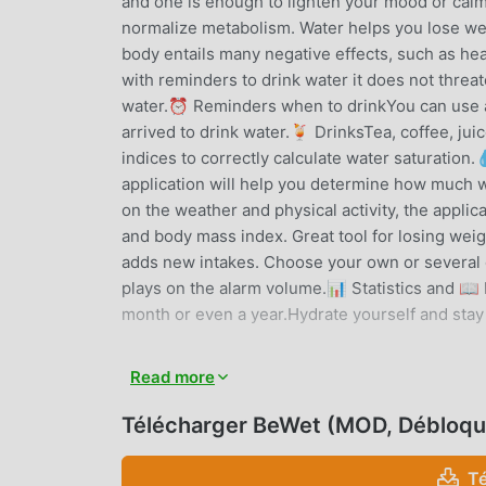
and one is enough to lighten your mood or cal
normalize metabolism. Water helps you lose wei
body entails many negative effects, such as heada
with reminders to drink water it does not thre
water.⏰ Reminders when to drinkYou can use a
arrived to drink water.🍹 DrinksTea, coffee, juic
indices to correctly calculate water saturatio
application will help you determine how much
on the weather and physical activity, the applic
and body mass index. Great tool for losing we
adds new intakes. Choose your own or several 
plays on the alarm volume.📊 Statistics and 📖
month or even a year.Hydrate yourself and stay
BEWET INTRODUCTION
Read more
BeWet En tant qu'application health très populai
Télécharger BeWet (MOD, Débloqu
aiment health partout dans le monde. Si vous so
choix. moddroid vous fournit non seulement la 
T
également des mods Free gratuitement pour vou