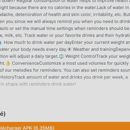
m down? Regular consumption of water helps to improve health
ght because there are no calories in the water.Lack of water in
che, deterioration of health and skin color, irritability, etc. Bu
aten you since we will always remind you when you need to drink
uto or set the manual time settings when reminders should be
e, milk, etc. Track water or your favorite drinks and their hydrat
n.💧 How much to drink water per dayEnter your current weight a
 water your body needs every day.☀ Weather and trainingDepen
ation will adjust a daily target.⚖ Weight ControlTrack your weig
ight.👌 ConvenienceCustomize a most used volumes for quickly
of our melodies for reminders. You can also set reminders sou
 HistoryTrack amount of water and drinks you drink per week, a
 in shape with reminders drink water!
re récemment, elle a attiré un grand nombre d'utilisateurs qui
é)
uhaitez télécharger cette application, moddroid est votre meill
dernière version de BeWet 2025.07.1 gratuitement, mais fournit
élécharger APK (6.35MB)
s aider à débloquer gratuitement toutes les fonctionnalités de