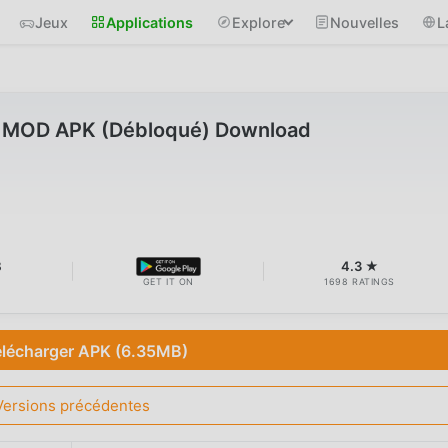
Jeux
Applications
Explore
Nouvelles
L
1 MOD APK (Débloqué) Download
B
4.3 ★
GET IT ON
1698 RATINGS
élécharger APK (6.35MB)
Versions précédentes