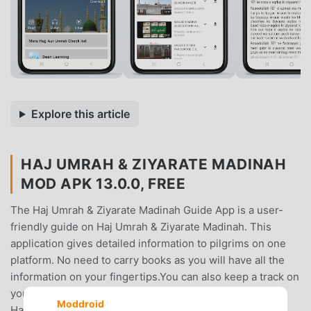
Explore this article
HAJ UMRAH & ZIYARATE MADINAH
MOD APK 13.0.0, FREE
The Haj Umrah & Ziyarate Madinah Guide App is a user-
friendly guide on Haj Umrah & Ziyarate Madinah. This
application gives detailed information to pilgrims on one
platform. No need to carry books as you will have all the
information on your fingertips.You can also keep a track on
your different activities for Irfad Hajj, Qiran Hajj, Tamattu
Moddroid
Hajj and Umrah.The pilgrims are earnestly requested to