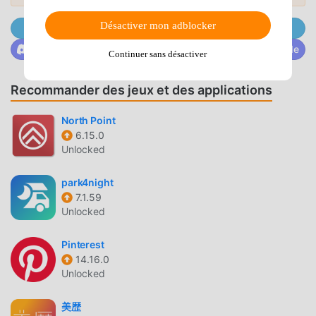
Téléchargez simplement le client moddroid, vous pouvez
Désactiver mon adblocker
Rejoignez @MODDROID.CO sur Telegram Channel
télécharger et installer Haj Umrah & Ziyarate Madinah
13.0.0 en un seul clic. Qu'attendez-vous, téléchargez
Rejoignez @MODDROID.CO sur la communauté Discorde
Continuer sans désactiver
moddroid maintenant !
Recommander des jeux et des applications
CARACTÉRISTIQUES PRATIQUES
North Point
Haj Umrah & Ziyarate Madinah En tant qu'application life
6.15.0
populaire, ses fonctions puissantes ont attiré un grand
Unlocked
nombre d'utilisateurs. Par rapport aux applications life
traditionnelles, Haj Umrah & Ziyarate Madinah offre une
park4night
expérience plus riche et des fonctions plus puissantes. Il
7.1.59
vous suffit de télécharger et d'installer Haj Umrah &
Unlocked
Ziyarate Madinah 13.0.0, vous pouvez facilement découvrir
toutes les fonctions, et c'est entièrement gratuit ! De plus,
Pinterest
moddroid prend également en charge l'application life
14.16.0
Unlocked
permettant aux fans d'échanger des expériences entre
eux, de partager le bonheur qu'ils rencontrent dans
美歴
l'application, qu'attendez-vous, venez la télécharger