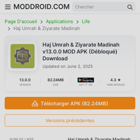
MODDROID.COM
Page D'accueil
Applications
Life
Haj Umrah & Ziyarate Madinah
Haj Umrah & Ziyarate Madinah
v13.0.0 MOD APK (Débloqué)
Download
Updated on
June 2, 2025
13.0.0
82.24MB
4.3 ★
VERSION
SIZE
GET IT ON
1698 RATINGS
Télécharger APK (82.24MB)
Versions précédentes
Haj Umrah & Ziyarate Madinah
NOM DE L'APP