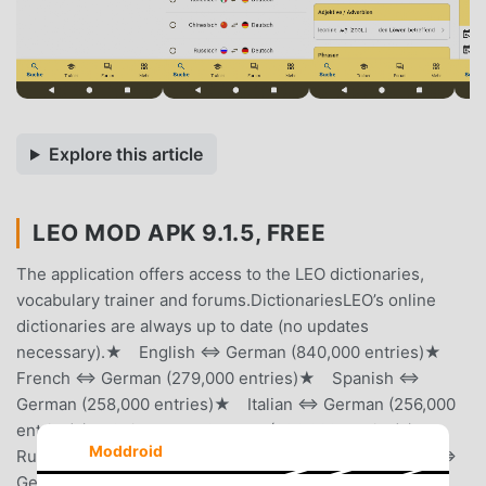
Explore this article
LEO MOD APK 9.1.5, FREE
The application offers access to the LEO dictionaries,
vocabulary trainer and forums.DictionariesLEO’s online
dictionaries are always up to date (no updates
necessary).★ English ⇔ German (840,000 entries)★
French ⇔ German (279,000 entries)★ Spanish ⇔
German (258,000 entries)★ Italian ⇔ German (256,000
entries)★ Chinese ⇔ German (236,000 entries)★
Moddroid
Russian ⇔ German (368,000 entries)★ Portuguese ⇔
German (166,000 entries)★ Polish ⇔ German (98,000