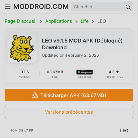
MODDROID.COM
Page D'accueil
Applications
Life
LEO
LEO v9.1.5 MOD APK (Débloqué)
Download
Updated on
February 2, 2026
9.1.5
63.67MB
4.3 ★
VERSION
SIZE
GET IT ON
1698 RATINGS
Télécharger APK (63.67MB)
Versions précédentes
LEO
NOM DE L'APP