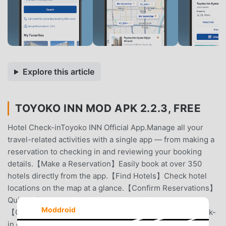
Explore this article
TOYOKO INN MOD APK 2.2.3, FREE
Hotel Check-inToyoko INN Official App.Manage all your
travel-related activities with a single app — from making a
reservation to checking in and reviewing your booking
details.【Make a Reservation】Easily book at over 350
hotels directly from the app.【Find Hotels】Check hotel
locations on the map at a glance.【Confirm Reservations】
Quickly find your upcoming bookings with a single tap.
Moddroid
【Check In】Easily display your QR code for a swift check-
in experience.【Stay With Value】Enjoy exclusive deals