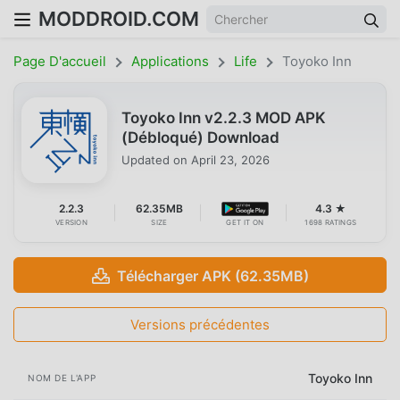
MODDROID.COM
Page D'accueil
Applications
Life
Toyoko Inn
Toyoko Inn v2.2.3 MOD APK
(Débloqué) Download
Updated on
April 23, 2026
2.2.3
62.35MB
4.3 ★
VERSION
SIZE
GET IT ON
1698 RATINGS
Télécharger APK (62.35MB)
Versions précédentes
Toyoko Inn
NOM DE L'APP