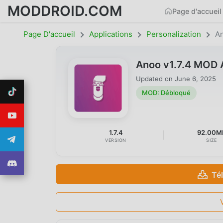
MODDROID.COM
Page d'accueil
Page D'accueil
Applications
Personalization
A
Anoo v1.7.4 MOD 
Updated on
June 6, 2025
MOD: Débloqué
1.7.4
92.00M
VERSION
SIZE
Té