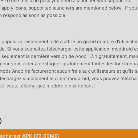
 To use this icon pack you need a launcher with support for
 apply icons, supported launchers are mentioned below- If you
 to respond as soon as possible
s populaire récemment, elle a attiré un grand nombre d'utilisate
e. Si vous souhaitez télécharger cette application, moddroid e
n seulement la dernière version de Anoo 1.7.4 gratuitement, mai
our vous aider à débloquer gratuitement toutes les fonctionnal
ods Anoo ne factureront aucun frais aux utilisateurs et qu'ils s
 Téléchargez simplement le client moddroid, vous pouvez télécha
endez-vous, téléchargez moddroid maintenant !
S
ulaire, ses fonctions puissantes ont attiré un grand nombre
sonalization traditionnelles, Anoo offre une expérience plus rich
)
 télécharger et d'installer Anoo 1.7.4, vous pouvez facilement
ement gratuit ! De plus, moddroid prend également en charge
lécharger APK (92.00MB)