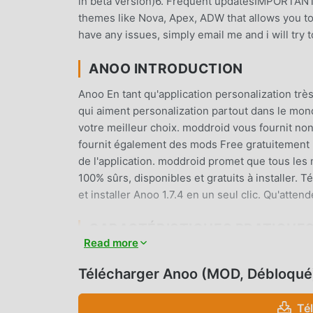
in beta version)6. Frequent updatesIMPORTANT-
themes like Nova, Apex, ADW that allows you to
have any issues, simply email me and i will try
ANOO INTRODUCTION
Anoo En tant qu'application personalization trè
qui aiment personalization partout dans le mond
votre meilleur choix. moddroid vous fournit no
fournit également des mods Free gratuitement p
de l'application. moddroid promet que tous les m
100% sûrs, disponibles et gratuits à installer.
et installer Anoo 1.7.4 en un seul clic. Qu'att
CARACTÉRISTIQUES PRATIQUE
Read more
Anoo En tant qu'application personalization pop
d'utilisateurs. Par rapport aux applications per
Télécharger Anoo (MOD, Débloqué
des fonctions plus puissantes. Il vous suffit de
découvrir toutes les fonctions, et c'est entièr
Té