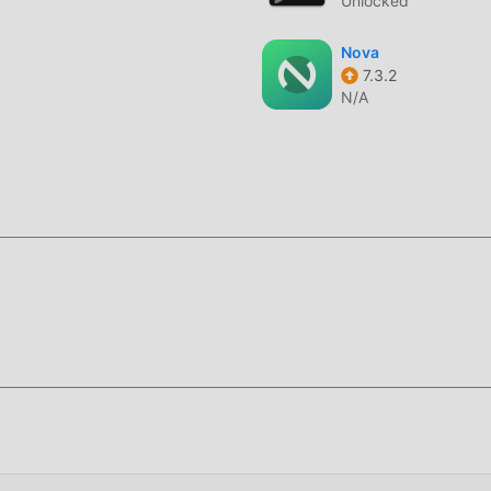
Unlocked
Nova
7.3.2
N/A