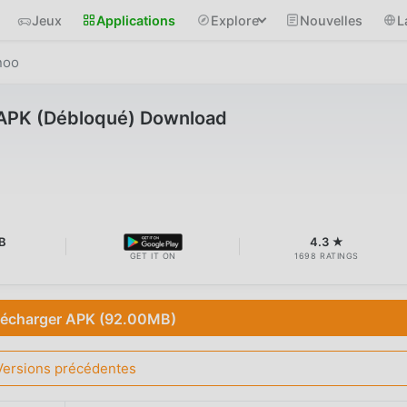
Jeux
Applications
Explore
Nouvelles
L
noo
APK (Débloqué) Download
B
4.3 ★
GET IT ON
1698 RATINGS
lécharger APK (92.00MB)
Versions précédentes