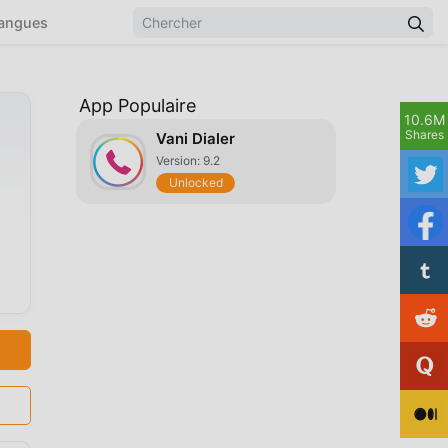
angues
App Populaire
10.6M
Shares
Vani Dialer
Version: 9.2
Unlocked