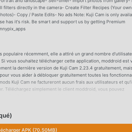
 Portrait and landscape- Self-timer- Import photos from gallery-
filters directly in the camera- Create Filter Recipes (Your own
 photos)- Copy / Paste Edits- No ads Note: Kuji Cam is only avail
se has it's risk. Be smart and support us by getting Premium
innypix_apps
s populaire récemment, elle a attiré un grand nombre d'utilisat
Si vous souhaitez télécharger cette application, moddroid est 
ement la dernière version de Kuji Cam 2.23.4 gratuitement, mai
our vous aider à débloquer gratuitement toutes les fonctionnal
ods Kuji Cam ne factureront aucun frais aux utilisateurs et qu'i
ller. Téléchargez simplement le client moddroid, vous pouvez
seul clic. Qu'attendez-vous, téléchargez moddroid maintenant !
S
qué)
pulaire, ses fonctions puissantes ont attiré un grand nombre
tography traditionnelles, Kuji Cam offre une expérience plus ric
lécharger APK (70.50MB)