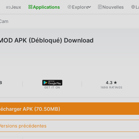
Jeux
Applications
Explore
Nouvelles
L
 Cam
 MOD APK (Débloqué) Download
B
4.3 ★
GET IT ON
1698 RATINGS
lécharger APK (70.50MB)
Versions précédentes