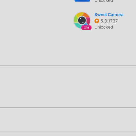
Unlocked
Sweet Camera
5.0.1737
Unlocked