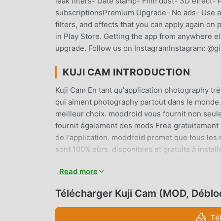
leak filters- Date stamp- Film dust- 3D effect-
subscriptionsPremium Upgrade- No ads- Use all 
filters, and effects that you can apply again on
in Play Store. Getting the app from anywhere el
upgrade. Follow us on InstagramInstagram: @g
KUJI CAM INTRODUCTION
Kuji Cam En tant qu'application photography trè
qui aiment photography partout dans le monde. 
meilleur choix. moddroid vous fournit non seul
fournit également des mods Free gratuitement p
de l'application. moddroid promet que tous les m
sont 100% sûrs, disponibles et gratuits à insta
télécharger et installer Kuji Cam 2.23.4 en un 
Read more
CARACTÉRISTIQUES PRATIQUE
Télécharger Kuji Cam (MOD, Déblo
Kuji Cam En tant qu'application photography po
d'utilisateurs. Par rapport aux applications pho
Té