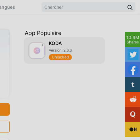
angues
App Populaire
10.6M
Shares
KODA
Version: 2.6.6
Unlocked