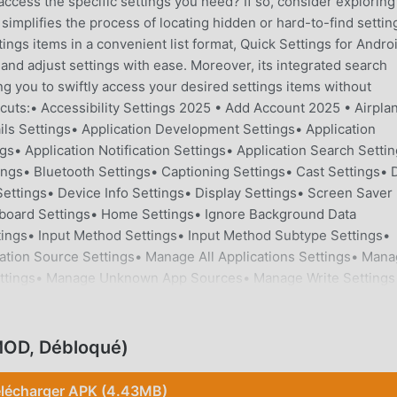
access the specific settings you need? If so, consider exploring
simplifies the process of locating hidden or hard-to-find settin
ings items in a convenient list format, Quick Settings for Andro
 and adjust settings with ease. Moreover, its integrated search
ng you to swiftly access your desired settings items without
uts:• Accessibility Settings 2025 • Add Account 2025 • Airpla
ils Settings• Application Development Settings• Application
ngs• Application Notification Settings• Application Search Setti
ings• Bluetooth Settings• Captioning Settings• Cast Settings• 
ettings• Device Info Settings• Display Settings• Screen Saver
eyboard Settings• Home Settings• Ignore Background Data
ttings• Input Method Settings• Input Method Subtype Settings•
cation Source Settings• Manage All Applications Settings• Man
Settings• Manage Unknown App Sources• Manage Write Settings
ings• NFC Sharing Settings• NFC Payment Settings• NFC Setti
ettings• Notification Listener Settings• Notification Policy Acce
ick Launch Settings• Search Settings• Security Settings• Settin
MOD, Débloqué)
e Volume Access Settings• Sync Settings• Usage Access Setti
• VPN Settings• VR Listener Settings• WebView Settings• Wi-Fi 
lécharger APK (4.43MB)