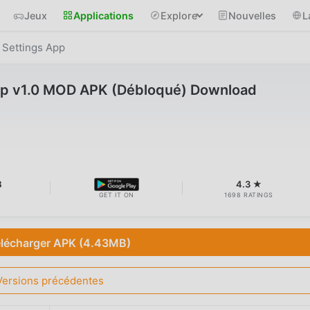
Jeux
Applications
Explore
Nouvelles
L
 Settings App
pp v1.0 MOD APK (Débloqué) Download
B
4.3 ★
GET IT ON
1698 RATINGS
lécharger APK (4.43MB)
Versions précédentes