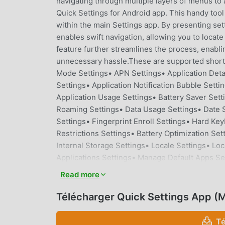
navigating through multiple layers of menus to 
Quick Settings for Android app. This handy tool 
within the main Settings app. By presenting sett
enables swift navigation, allowing you to locate
feature further streamlines the process, enabli
unnecessary hassle.These are supported shortc
Mode Settings• APN Settings• Application Deta
Settings• Application Notification Bubble Setti
Application Usage Settings• Battery Saver Sett
Roaming Settings• Data Usage Settings• Date S
Settings• Fingerprint Enroll Settings• Hard K
Restrictions Settings• Battery Optimization Se
Internal Storage Settings• Locale Settings• Lo
Applications Settings• Manage Default Apps 
Manage Card Settings• Network Operator Sett
Read more
Night Display Settings• Notification Assistant S
Settings• Print Settings• Privacy Settings• Qu
Télécharger Quick Settings App (
Show Regulatory Info• Sound Settings• Storag
User Dictionary Settings• Voice Input Settings
Té