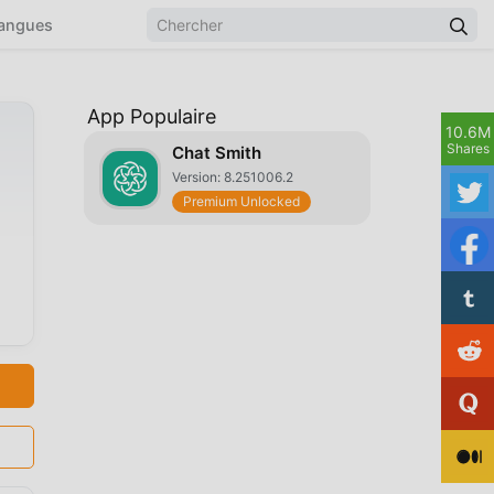
angues
App Populaire
10.6M
Shares
Chat Smith
Version: 8.251006.2
Premium Unlocked