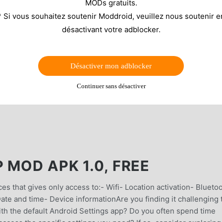
MODs gratuits.
* Si vous souhaitez soutenir Moddroid, veuillez nous soutenir e
désactivant votre adblocker.
Désactiver mon adblocker
Continuer sans désactiver
 MOD APK 1.0, FREE
s that gives only access to:- Wifi- Location activation- Blueto
e and time- Device informationAre you finding it challenging 
ith the default Android Settings app? Do you often spend time