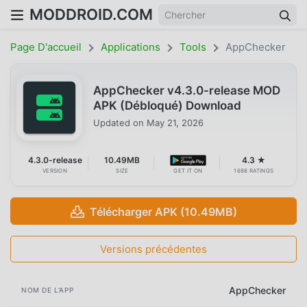
MODDROID.COM
Page D'accueil
Applications
Tools
AppChecker
AppChecker v4.3.0-release MOD
APK (Débloqué) Download
Updated on
May 21, 2026
4.3.0-release
10.49MB
4.3 ★
VERSION
SIZE
GET IT ON
1698 RATINGS
Télécharger APK (10.49MB)
Versions précédentes
AppChecker
NOM DE L'APP