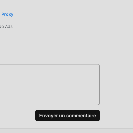
d Proxy
No Ads
 un
us,
Envoyer un commentaire