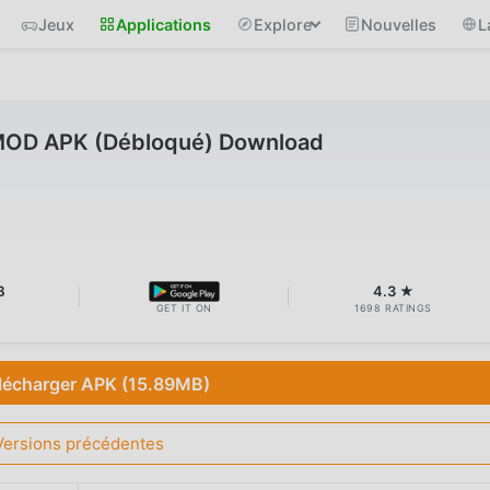
Jeux
Applications
Explore
Nouvelles
L
 MOD APK (Débloqué) Download
B
4.3 ★
GET IT ON
1698 RATINGS
lécharger APK (15.89MB)
Versions précédentes