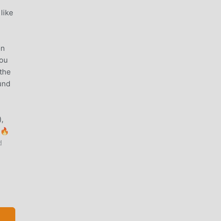
like
on
you
the
und
,
!🔥
d
ur