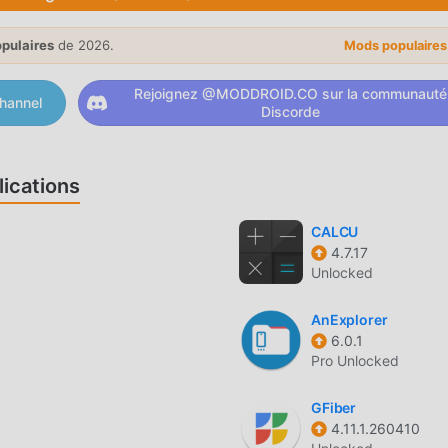
s aider à débloquer gratuitement toutes les fonctionnalités de
 GFX Tool ne factureront aucun frais aux utilisateurs et qu'ils 
opulaires
de 2026.
Mods populaire
 Téléchargez simplement le client moddroid, vous pouvez télécha
u'attendez-vous, téléchargez moddroid maintenant !
Rejoignez @MODDROID.CO sur la communauté
hannel
Discorde
S
 ses fonctions puissantes ont attiré un grand nombre d'utilisate
ications
es, GFX Tool offre une expérience plus riche et des fonctions pl
nstaller GFX Tool 1.4.12, vous pouvez facilement découvrir toutes 
CALCU
s, moddroid prend également en charge l'application tools
4.7.17
Unlocked
 entre eux, de partager le bonheur qu'ils rencontrent dans
harger maintenant
AnExplorer
6.0.1
Pro Unlocked
ool 1.4.12 entièrement gratuit, mais attache également la versi
nt, vous pouvez découvrir le plus haut niveau de GFX Tool 1.4.1
GFiber
4.11.1.260410
s, tous les mods ont été authentifiés manuellement par moddroid