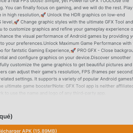
ence a real FPS boost! Simple, yet Powerful GFX TOOL!Use the
You can finally focus on gaming, and we will do the rest. Play 
 in high resolution,🚀 Unlock the HDR graphics on low-end
 level,🚀 Change graphic styles with the ultimate GFX Tool and
ou to customize graphics and refine your gameplay experience 
 enhance the visual performance of Android games by providing 
gs to your preferences.Unlock Maximum Game Performance with 
bo for fantstic Gaming Experience,🚀 PRO GFX - Close backgro
tial and configure graphics on your device.Discover smoother
ully customize the game graphics to get beautiful pictures and
rs can adjust their game's resolution, FPS (frames per second)
related settings. It supports a variety of popular Android games
 ultimate game booster!Note: GFX Tool app is neither affiliate
k to use the name and logo of any third-party app.
oqué)
aire récemment, elle a attiré un grand nombre d'utilisateurs qui
haitez télécharger cette application, moddroid est votre meille
lécharger APK (15.89MB)
ernière version de GFX Tool 1.4.12 gratuitement, mais fournit