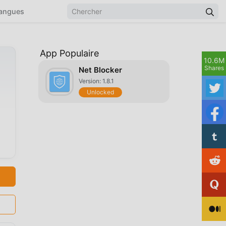
angues
App Populaire
10.6M
Shares
Net Blocker
Version: 1.8.1
Unlocked