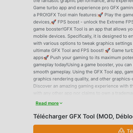
the fantastic graphic performance, and experi
Game turbo app and ​experience pro GFX gaming. 
a PRO!GFX Tool main features:🚀 Play the game
devices,🚀 FPS boost - unlock the Extreme FPS
game booster!GFX Tool is an app that allows y
mobile devices. Specifically, it is designed to
with various options to tweak graphics settin
ultimate GFX Tool and FPS boost! 🚀 Game tur
apps🚀 Push your gaming to its maximum poten
gameplay today!Using a game booster, you can f
smooth gameplay. Using the GFX Tool app, game
graphics rendering quality, and other graphics-
Discover an amazing gaming experience with the
with any other app nor claims to own a trademar
Read more
GFX TOOL INTRODUCTION
Télécharger GFX Tool (MOD, Débl
GFX Tool En tant qu'application tools très popul
aiment tools partout dans le monde. Si vous sou
Té
choix. moddroid vous fournit non seulement la d