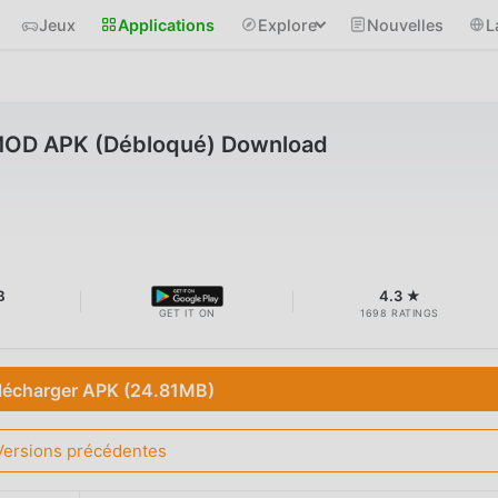
Jeux
Applications
Explore
Nouvelles
L
MOD APK (Débloqué) Download
B
4.3 ★
GET IT ON
1698 RATINGS
lécharger APK (24.81MB)
Versions précédentes