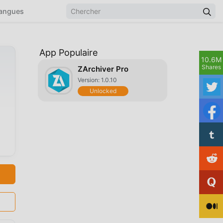
angues
App Populaire
10.6M
Shares
ZArchiver Pro
Version: 1.0.10
Unlocked