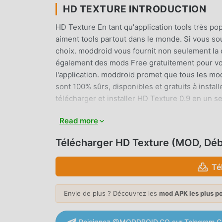
HD TEXTURE INTRODUCTION
HD Texture En tant qu'application tools très pop
aiment tools partout dans le monde. Si vous sou
choix. moddroid vous fournit non seulement la 
également des mods Free gratuitement pour vou
l'application. moddroid promet que tous les mod
sont 100% sûrs, disponibles et gratuits à insta
télécharger et installer HD Texture 0.9 en un s
Read more
CARACTÉRISTIQUES PRATIQUE
HD Texture En tant qu'application tools populai
Télécharger HD Texture (MOD, Dé
d'utilisateurs. Par rapport aux applications too
fonctions plus puissantes. Il vous suffit de tél
Té
découvrir toutes les fonctions, et c'est entièr
l'application tools permettant aux fans d'échan
Envie de plus ? Découvrez les
mod APK les plus p
rencontrent dans l'application, qu'attendez-vou
Rejoignez @MODDROID.CO sur Telegram C