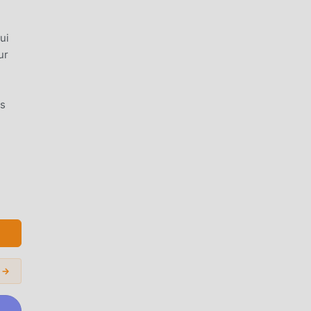
ui
ur
ls
 des
s →