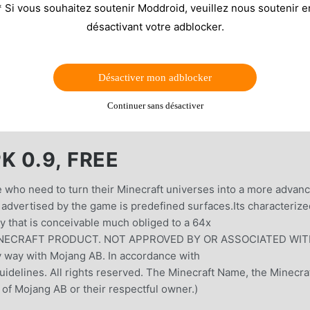
* Si vous souhaitez soutenir Moddroid, veuillez nous soutenir e
désactivant votre adblocker.
Désactiver mon adblocker
Continuer sans désactiver
 0.9, FREE
e who need to turn their Minecraft universes into a more advan
advertised by the game is predefined surfaces.Its characterize
ty that is conceivable much obliged to a 64x
L MINECRAFT PRODUCT. NOT APPROVED BY OR ASSOCIATED WI
ny way with Mojang AB. In accordance with
delines. All rights reserved. The Minecraft Name, the Minecra
 of Mojang AB or their respectful owner.)