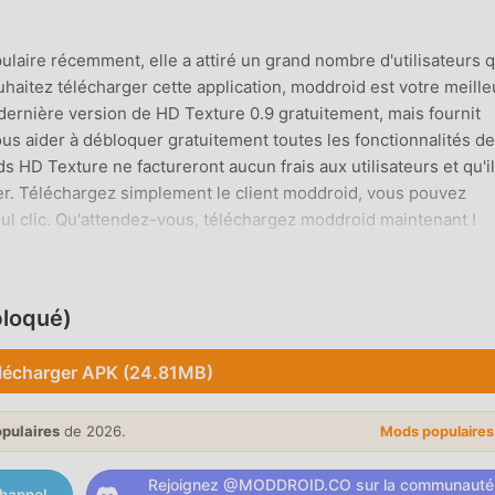
ulaire récemment, elle a attiré un grand nombre d'utilisateurs q
haitez télécharger cette application, moddroid est votre meille
dernière version de HD Texture 0.9 gratuitement, mais fournit
s aider à débloquer gratuitement toutes les fonctionnalités de
s HD Texture ne factureront aucun frais aux utilisateurs et qu'i
ller. Téléchargez simplement le client moddroid, vous pouvez
eul clic. Qu'attendez-vous, téléchargez moddroid maintenant !
S
re, ses fonctions puissantes ont attiré un grand nombre
bloqué)
ls traditionnelles, HD Texture offre une expérience plus riche et
écharger et d'installer HD Texture 0.9, vous pouvez facilement
lécharger APK (24.81MB)
ement gratuit ! De plus, moddroid prend également en charge
ger des expériences entre eux, de partager le bonheur qu'ils
opulaires
de 2026.
Mods populaire
s, venez la télécharger maintenant
Rejoignez @MODDROID.CO sur la communauté
hannel