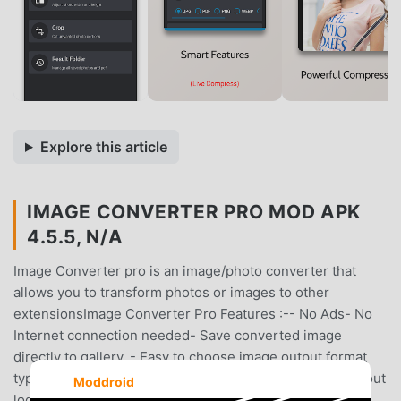
Explore this article
IMAGE CONVERTER PRO MOD APK
4.5.5, N/A
Image Converter pro is an image/photo converter that
allows you to transform photos or images to other
extensionsImage Converter Pro Features :-- No Ads- No
Internet connection needed- Save converted image
directly to gallery. - Easy to choose image output format
type - Edit output image file name - Convert image without
Moddroid
loosing its quality and resolution- You can share directly