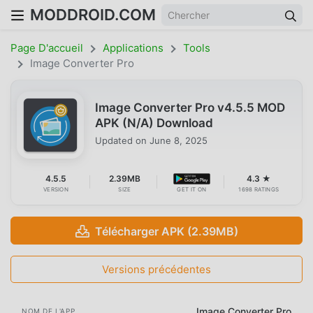
MODDROID.COM
Page D'accueil
Applications
Tools
Image Converter Pro
Image Converter Pro v4.5.5 MOD
APK (N/A) Download
Updated on
June 8, 2025
4.5.5
2.39MB
4.3 ★
VERSION
SIZE
GET IT ON
1698 RATINGS
Télécharger APK (2.39MB)
Versions précédentes
Image Converter Pro
NOM DE L'APP