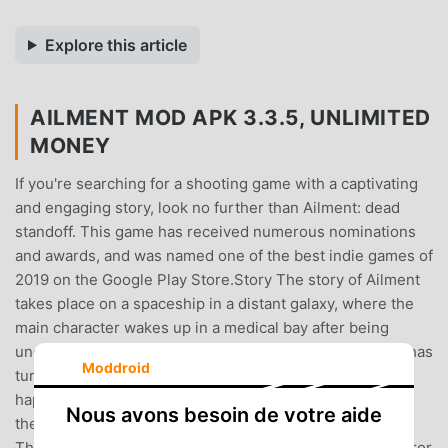
Explore this article
AILMENT MOD APK 3.3.5, UNLIMITED
MONEY
If you're searching for a shooting game with a captivating
and engaging story, look no further than Ailment: dead
standoff. This game has received numerous nominations
and awards, and was named one of the best indie games of
2019 on the Google Play Store.Story The story of Ailment
takes place on a spaceship in a distant galaxy, where the
main character wakes up in a medical bay after being
unconscious for three days. He discovers that his crew has
Moddroid
turned into enemies and he can't remember what
happened to him or how he got there. He must uncover
Nous avons besoin de votre aide
the mystery of what occurred on the ship.Game setting
The game's setting is a sci-fi ambiance with survival horror