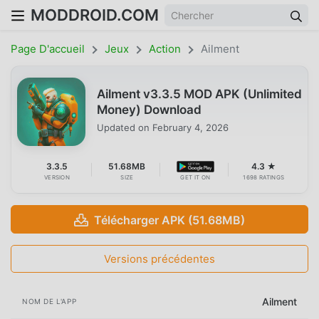
MODDROID.COM
Page D'accueil
Jeux
Action
Ailment
Ailment v3.3.5 MOD APK (Unlimited
Money) Download
Updated on
February 4, 2026
3.3.5
51.68MB
4.3 ★
VERSION
SIZE
GET IT ON
1698 RATINGS
Télécharger APK (51.68MB)
Versions précédentes
Ailment
NOM DE L'APP