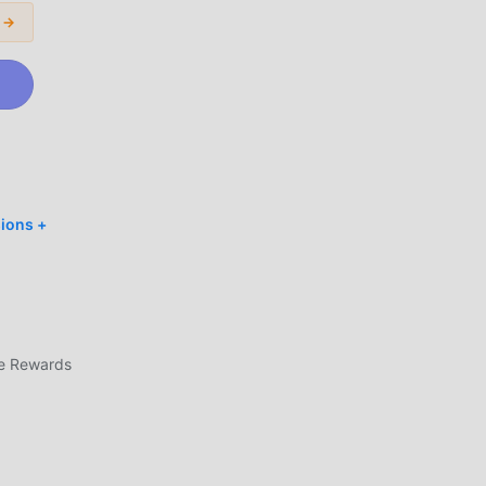
s →
 !
 de
ivre
eux
orme
ions +
jeux
es
ee Rewards
t en