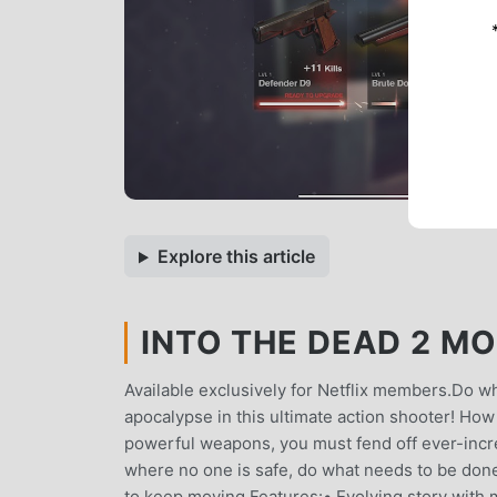
Explore this article
INTO THE DEAD 2 MOD
Available exclusively for Netflix members.Do wh
apocalypse in this ultimate action shooter! How 
powerful weapons, you must fend off ever-incre
where no one is safe, do what needs to be done
to keep moving.Features:• Evolving story with 