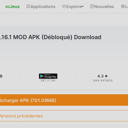
Jeux
Applications
Explore
Nouvelles
L
v2.16.1 MOD APK (Débloqué) Download
MB
4.3 ★
GET IT ON
1698 RATINGS
écharger APK (701.09MB)
Versions précédentes