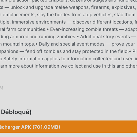
s — unlock and upgrade melee weapons, firearms, explosives,
n emplacements, slay the hordes from atop vehicles, stab them 
ultiple, immersive environments — discover different locations, 
rural farm communities.• Ever-increasing zombie threats — adapt
cluding armored and running zombies.• Additional story events —
zen mountain tops.• Daily and special event modes — prove your
ompanions — fend off zombies and stay protected in the field.• P
 Safety information applies to information collected and used i
learn more about information we collect and use in this and othe
N
pulaire récemment, il a gagné beaucoup de fans dans le monde e
élécharger ce jeu, en tant que plus grand site de téléchargement
, Débloqué)
votre meilleur choix. moddroid vous fournit non seulement la
tuitement, mais fournit également Freemod gratuitement, vous a
écharger APK (701.09MB)
 le jeu, afin que vous puissiez vous concentrer profiter de la jo
que tout mod Into the Dead 2 ne facturera aucun frais aux joue