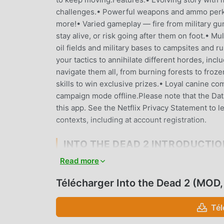
challenges.• Powerful weapons and ammo perk
more!• Varied gameplay — fire from military gu
stay alive, or risk going after them on foot.• M
oil fields and military bases to campsites and 
your tactics to annihilate different hordes, in
navigate them all, from burning forests to fro
skills to win exclusive prizes.• Loyal canine c
campaign mode offline.Please note that the Data
this app. See the Netflix Privacy Statement to 
contexts, including at account registration.
INTO THE DEAD 2 INTRODUCTIO
Read more
Into the Dead 2 En tant que jeu action très po
qui aiment les jeux action. Si vous souhaitez t
Télécharger Into the Dead 2 (MOD
jeux gratuits mod apk au monde - moddroid est 
dernière version de Into the Dead 2 2.14.0 gra
Tél
à enregistrer la tâche mécanique répétitive dans
apportée par le jeu lui-même. moddroid promet 