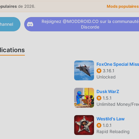
aller. Téléchargez simplement le client moddroid, vous pouvez
opulaires
de 2026.
Mods populaire
en un seul clic. Qu'attendez-vous, téléchargez moddroid et jouez
Rejoignez @MODDROID.CO sur la communauté
hannel
Discorde
re, son gameplay unique lui a permis de gagner un grand nombre
action traditionnels, dans Into the Dead 2 , vous n'avez qu'à su
ications
nt démarrer tout le jeu et profiter de la joie apportée par les j
 le même temps, moddroid a spécialement construit une plate-f
FoxOne Special Miss
tant de communiquer et de partager avec tous les amateurs de 
3.16.1
Unlocked
gnez moddroid et profitez du action jeu avec tous les partenair
Dusk WarZ
1.5.1
Unlimited Money/Fr
ad 2 a un style artistique unique, et ses graphismes, cartes et
Dead 2 attiré de nombreux fans de action, et comparé aux jeux
Westild's Law
1.0.1
dopté un moteur virtuel mis à jour et effectué des améliorations
Rapid Reloading
e, l'expérience d'écran du jeu a été grandement améliorée. Tou