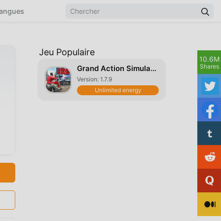
angues
Jeu Populaire
10.6M
Shares
Grand Action Simulator
Version: 1.7.9
Unlimited energy