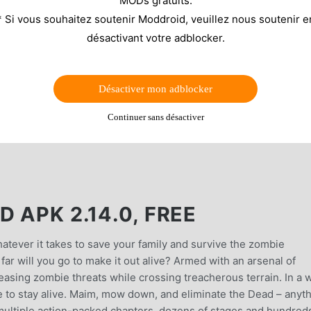
MODs gratuits.
* Si vous souhaitez soutenir Moddroid, veuillez nous soutenir e
désactivant votre adblocker.
Désactiver mon adblocker
Continuer sans désactiver
 APK 2.14.0, FREE
atever it takes to save your family and survive the zombie
far will you go to make it out alive? Armed with an arsenal of
asing zombie threats while crossing treacherous terrain. In a 
 to stay alive. Maim, mow down, and eliminate the Dead – anyt
multiple action-packed chapters, dozens of stages and hundred