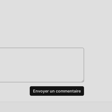
te de
rs
même
mods
er
idant
Envoyer un commentaire
 en