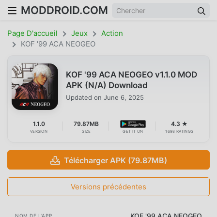
MODDROID.COM
Page D'accueil
Jeux
Action
KOF '99 ACA NEOGEO
KOF '99 ACA NEOGEO v1.1.0 MOD
APK (N/A) Download
Updated on
June 6, 2025
1.1.0
79.87MB
4.3 ★
VERSION
SIZE
GET IT ON
1698 RATINGS
Télécharger APK (79.87MB)
Versions précédentes
KOF '99 ACA NEOGEO
NOM DE L'APP