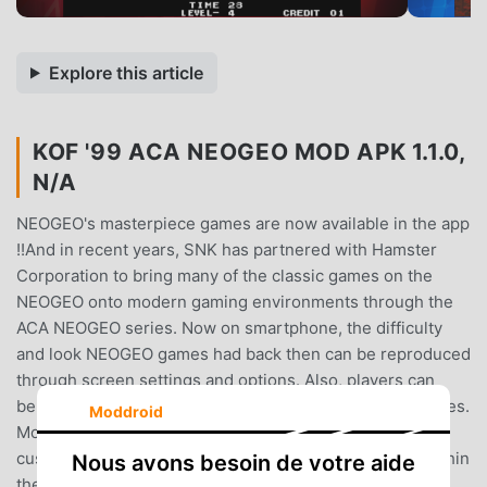
Explore this article
KOF '99 ACA NEOGEO MOD APK 1.1.0,
N/A
NEOGEO's masterpiece games are now available in the app
!!And in recent years, SNK has partnered with Hamster
Corporation to bring many of the classic games on the
NEOGEO onto modern gaming environments through the
ACA NEOGEO series. Now on smartphone, the difficulty
and look NEOGEO games had back then can be reproduced
through screen settings and options. Also, players can
benefit from online features such as online ranking modes.
Moddroid
More, it features quick save/load and virtual pad
customization functions to support comfortable play within
Nous avons besoin de votre aide
the app. Please take this opportunity to enjoy the