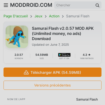
MODDROID.COM
Page D'accueil
Jeux
Action
Samurai Flash
Samurai Flash v2.0.57 MOD APK
(Unlimited money, no ads)
Download
Updated on
June 7, 2025
2.0.57
54.59MB
4.3 ★
VERSION
SIZE
GET IT ON
1698 RATINGS
Télécharger APK (54.59MB)
Versions précédentes
Samurai Flash
NOM DE L'APP