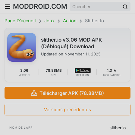
MODDROID.COM
Page D'accueil
Jeux
Action
Slither.io
slither.io v3.06 MOD APK
(Débloqué) Download
Updated on
November 11, 2025
3.06
78.88MB
4.3 ★
VERSION
SIZE
GET IT ON
1698 RATINGS
Télécharger APK (78.88MB)
Versions précédentes
slither.io
NOM DE L'APP