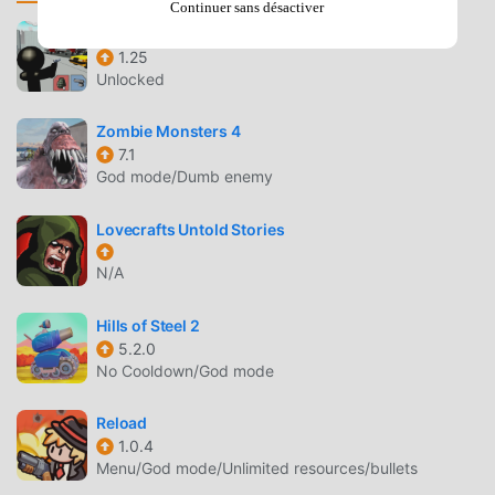
Glasses. In addition to the above models, it is possible to
Continuer sans désactiver
use the virtual reality headset and 3D / VR glasses of other
Stickman City Shooting 3D
1.25
samples and manufacturers.VR games free trialThe app
Unlocked
implements a freemium system. During the whole trial
period, you can play absolutely free! If you like the app,
Zombie Monsters 4
register a promotion code or purchase the app to use the
7.1
application to the fullest and get unlimited access to it. To
God mode/Dumb enemy
do this, just go through a quick registration in Fibrum
Platform.Fibrum VRDo you want to know more about
Lovecrafts Untold Stories
Fibrum VR applications? Install and try our most popular
3D virtual reality games (VRgames). Select one of the
N/A
many virtual worlds: space shooters, westerns, crazy
three-dimensional races, breathtaking rides, colorful and
Hills of Steel 2
5.2.0
hilarious adventures as well as horrors of zombie
No Cooldown/God mode
apocalypse. We have a 360 VR experience for every taste!
Reload
SPACE STALKER VR INTRODUCTION
1.0.4
Menu/God mode/Unlimited resources/bullets
Space Stalker VR En tant que jeu action très populaire