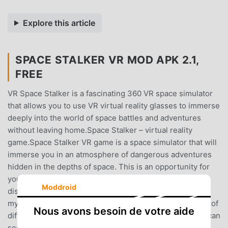
Explore this article
SPACE STALKER VR MOD APK 2.1,
FREE
VR Space Stalker is a fascinating 360 VR space simulator
that allows you to use VR virtual reality glasses to immerse
deeply into the world of space battles and adventures
without leaving home.Space Stalker – virtual reality
game.Space Stalker VR game is a space simulator that will
immerse you in an atmosphere of dangerous adventures
hidden in the depths of space. This is an opportunity for
you to try yourself as a spaceship pilot in the dim and
Moddroid
distant future. Adrenalin chases through asteroid fields,
mysterious vaults, ancient artifacts, puzzles and arsenal of
Nous avons besoin de votre aide
different weapons – this is just a small part of what you can
see from the cockpit of your space fighter. Prepare for