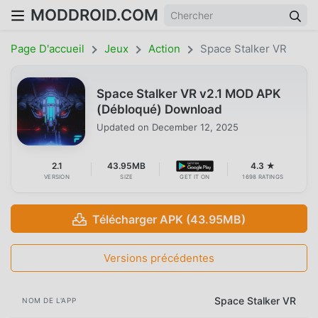
MODDROID.COM
Page D'accueil
Jeux
Action
Space Stalker VR
Space Stalker VR v2.1 MOD APK
(Débloqué) Download
Updated on
December 12, 2025
2.1
43.95MB
4.3 ★
VERSION
SIZE
GET IT ON
1698 RATINGS
Télécharger APK (43.95MB)
Versions précédentes
Space Stalker VR
NOM DE L'APP