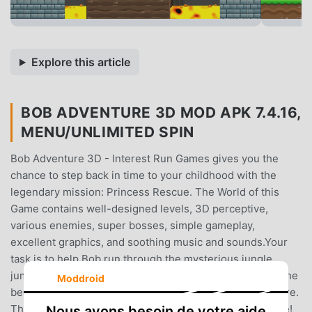
Explore this article
BOB ADVENTURE 3D MOD APK 7.4.16,
MENU/UNLIMITED SPIN
Bob Adventure 3D - Interest Run Games gives you the
chance to step back in time to your childhood with the
legendary mission: Princess Rescue. The World of this
Game contains well-designed levels, 3D perceptive,
various enemies, super bosses, simple gameplay,
excellent graphics, and soothing music and sounds.Your
task is to help Bob run through the mysterious jungle,
jump over the obstacles, and super evil monsters save the
Moddroid
beautiful Princess at the final destination of the adventure.
This Game is so interesting, and you can play Bob offline!
Nous avons besoin de votre aide