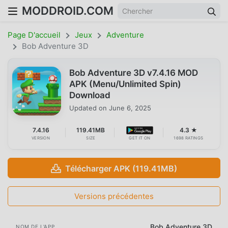
MODDROID.COM
Page D'accueil
Jeux
Adventure
Bob Adventure 3D
Bob Adventure 3D v7.4.16 MOD
APK (Menu/Unlimited Spin)
Download
Updated on
June 6, 2025
7.4.16
119.41MB
4.3 ★
VERSION
SIZE
GET IT ON
1698 RATINGS
Télécharger APK (119.41MB)
Versions précédentes
Bob Adventure 3D
NOM DE L'APP