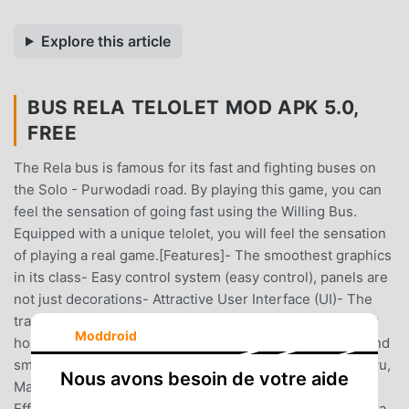
Explore this article
BUS RELA TELOLET MOD APK 5.0,
FREE
The Rela bus is famous for its fast and fighting buses on
the Solo - Purwodadi road. By playing this game, you can
feel the sensation of going fast using the Willing Bus.
Equipped with a unique telolet, you will feel the sensation
of playing a real game.[Features]- The smoothest graphics
in its class- Easy control system (easy control), panels are
not just decorations- Attractive User Interface (UI)- The
tracks are made with care and have been tested- Telolet
Moddroid
horn- The most complete bus collection- Light weight and
small game capacityBus Collection:Bejeu, Sugeng Rahayu,
Nous avons besoin de votre aide
Madu Kismo, Harapan Jaya, Raya, Gunung Mulia,
Efficiency, Rosalia Indah, Shantika, PO Haryanto, Eka, Mira,