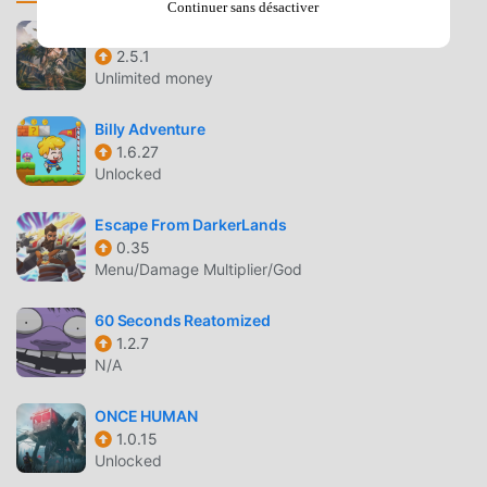
Continuer sans désactiver
concentrer profiter de la joie apportée par le jeu lui-même.
Survival Island: EVO
moddroid promet que tout mod Bus Rela Telolet ne
2.5.1
facturera aucun frais aux joueurs, et il est 100% sûr,
Unlimited money
disponible et gratuit à installer. Téléchargez simplement le
client moddroid, vous pouvez télécharger et installer Bus
Billy Adventure
Rela Telolet 5.0 en un seul clic. Qu'attendez-vous,
1.6.27
Unlocked
téléchargez moddroid et jouez !
Escape From DarkerLands
JEU UNIQUE
0.35
Bus Rela Telolet En tant que jeu adventure populaire, son
Menu/Damage Multiplier/God
gameplay unique lui a permis de gagner un grand nombre
de fans à travers le monde. Contrairement aux jeux
60 Seconds Reatomized
1.2.7
adventure traditionnels, dans Bus Rela Telolet , vous
N/A
n'avez qu'à suivre le didacticiel novice, vous pouvez donc
facilement démarrer tout le jeu et profiter de la joie
ONCE HUMAN
apportée par les jeux classiques adventure Bus Rela
1.0.15
Telolet 5.0. Dans le même temps, moddroid a
Unlocked
spécialement construit une plate-forme pour les amateurs