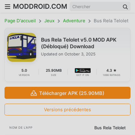
MODDROID.COM
Page D'accueil
Jeux
Adventure
Bus Rela Telolet
Bus Rela Telolet v5.0 MOD APK
(Débloqué) Download
Updated on
October 3, 2025
5.0
25.90MB
4.3 ★
VERSION
SIZE
GET IT ON
1698 RATINGS
Télécharger APK (25.90MB)
Versions précédentes
Bus Rela Telolet
NOM DE L'APP