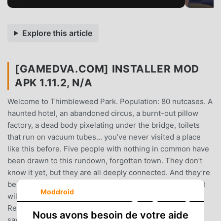
Explore this article
[GAMEDVA.COM] INSTALLER MOD
APK 1.11.2, N/A
Welcome to Thimbleweed Park. Population: 80 nutcases. A
haunted hotel, an abandoned circus, a burnt-out pillow
factory, a dead body pixelating under the bridge, toilets
that run on vacuum tubes... you’ve never visited a place
like this before. Five people with nothing in common have
been drawn to this rundown, forgotten town. They don’t
know it yet, but they are all deeply connected. And they’re
being watched....Who is Agent Ray really working for and
Moddroid
will she get what they want?...What does Junior Agent
Reyes know about a 20 year old factory fire that he’s not
Nous avons besoin de votre aide
saying?...Will the ghost, Franklin, get to speak to his