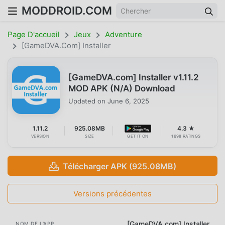
MODDROID.COM
Page D'accueil
Jeux
Adventure
[GameDVA.com] Installer
[GameDVA.com] Installer v1.11.2
MOD APK (N/A) Download
Updated on
June 6, 2025
1.11.2
925.08MB
4.3 ★
VERSION
SIZE
GET IT ON
1698 RATINGS
Télécharger APK (925.08MB)
Versions précédentes
[GameDVA.com] Installer
NOM DE L'APP