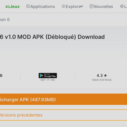
Jeux
Applications
Explore
Nouvelles
L
ban 6
 6 v1.0 MOD APK (Débloqué) Download
MB
4.3 ★
GET IT ON
1698 RATINGS
écharger APK (487.93MB)
Versions précédentes