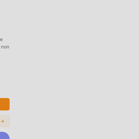
de
t non
6 ne
s →
joie