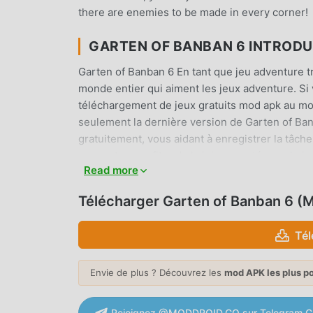
there are enemies to be made in every corner!
GARTEN OF BANBAN 6 INTROD
Garten of Banban 6 En tant que jeu adventure t
monde entier qui aiment les jeux adventure. Si 
téléchargement de jeux gratuits mod apk au mo
seulement la dernière version de Garten of Ba
gratuitement, vous aidant à enregistrer la tâch
concentrer profiter de la joie apportée par le
Read more
facturera aucun frais aux joueurs, et il est 100%
client moddroid, vous pouvez télécharger et ins
Télécharger Garten of Banban 6 (
téléchargez moddroid et jouez !
Tél
JEU UNIQUE
Garten of Banban 6 En tant que jeu adventure 
Envie de plus ? Découvrez les
mod APK les plus p
nombre de fans à travers le monde. Contraireme
vous n'avez qu'à suivre le didacticiel novice, v
Rejoignez @MODDROID.CO sur Telegram C