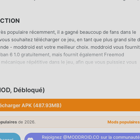
UCTION
rès populaire récemment, il a gagné beaucoup de fans dans le
vous souhaitez télécharger ce jeu, en tant que plus grand site 
nde - moddroid est votre meilleur choix. moddroid vous fourni
nban 6 1.0 gratuitement, mais fournit également Freemod
e mécanique répétitive dans le jeu, afin que vous puissiez vous
 jeu lui-même. moddroid promet que tout mod Garten of Banban 
 sûr, disponible et gratuit à installer. Téléchargez simplement le
taller Garten of Banban 6 1.0 en un seul clic. Qu'attendez-vous,
MOD, Débloqué)
écharger APK (487.93MB)
populaire, son gameplay unique lui a permis de gagner un grand
opulaires
de 2026.
Mods populaire
nt aux jeux adventure traditionnels, dans Garten of Banban 6 ,
ous pouvez donc facilement démarrer tout le jeu et profiter de la 
Rejoignez @MODDROID.CO sur la communauté
hannel