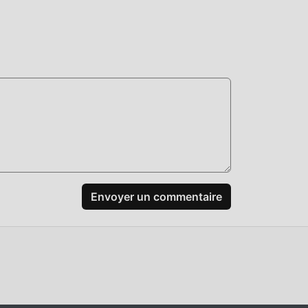
mods
er
idant
d en
Envoyer un commentaire