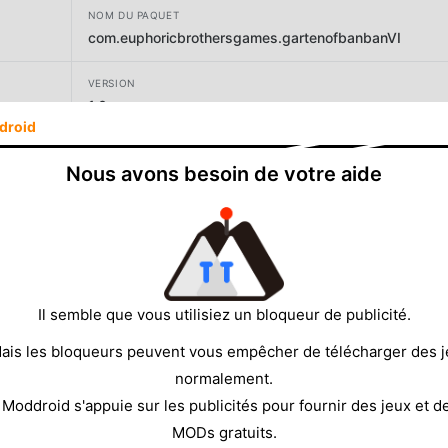
NOM DU PAQUET
com.euphoricbrothersgames.gartenofbanbanVI
VERSION
1.0
droid
DÉVELOPPEUR
Nous avons besoin de votre aide
Euphoric Brothers Games
TAILLE
487.93MB
Il semble que vous utilisiez un bloqueur de publicité.
ais les bloqueurs peuvent vous empêcher de télécharger des 
normalement.
 Moddroid s'appuie sur les publicités pour fournir des jeux et d
MODs gratuits.