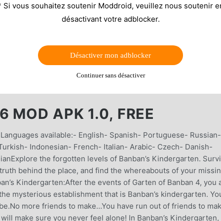
* Si vous souhaitez soutenir Moddroid, veuillez nous soutenir e
désactivant votre adblocker.
Désactiver mon adblocker
Continuer sans désactiver
 MOD APK 1.0, FREE
6!Languages available:- English- Spanish- Portuguese- Russian-
rkish- Indonesian- French- Italian- Arabic- Czech- Danish-
nExplore the forgotten levels of Banban’s Kindergarten. Surv
truth behind the place, and find the whereabouts of your missi
an’s Kindergarten:After the events of Garten of Banban 4, you 
the mysterious establishment that is Banban’s kindergarten. Yo
e.No more friends to make…You have run out of friends to mak
ll make sure you never feel alone! In Banban’s Kindergarten,