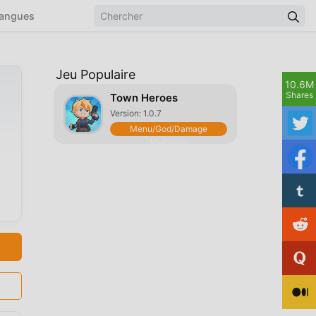
angues
Jeu Populaire
10.6M
Shares
Town Heroes
Version: 1.0.7
Menu/God/Damage
Multiplier