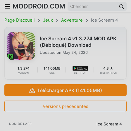
MODDROID.COM
Page D'accueil
Jeux
Adventure
Ice Scream 4
Ice Scream 4 v1.3.274 MOD APK
(Débloqué) Download
Updated on
May 24, 2026
1.3.274
141.05MB
4.3 ★
VERSION
SIZE
GET IT ON
1698 RATINGS
Télécharger APK (141.05MB)
Versions précédentes
Ice Scream 4
NOM DE L'APP