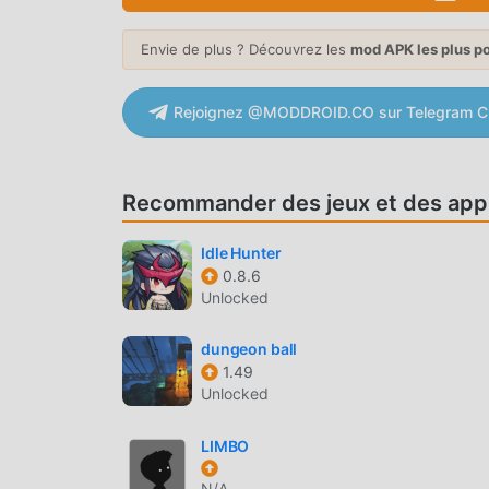
enregistrer la tâche mécanique répétitive dans l
apportée par le jeu lui-même. moddroid promet 
Envie de plus ? Découvrez les
mod APK les plus p
100% sûr, disponible et gratuit à installer. Té
installer JoyHub 1.0.60 en un seul clic. Qu'att
Rejoignez @MODDROID.CO sur Telegram C
JEU UNIQUE
JoyHub En tant que jeu adventure populaire, s
Recommander des jeux et des appl
à travers le monde. Contrairement aux jeux adve
didacticiel novice, vous pouvez donc facilement 
Idle Hunter
classiques adventure JoyHub 1.0.60. Dans le m
0.8.6
Unlocked
pour les amateurs de jeux adventure, vous per
jeux adventure du monde entier, qu'attendez-vo
dungeon ball
partenaires mondiaux heureux
1.49
Unlocked
BEL ÉCRAN
Comme les jeux adventure traditionnels, JoyHub
LIMBO
personnages de haute qualité font de JoyHub a
N/A