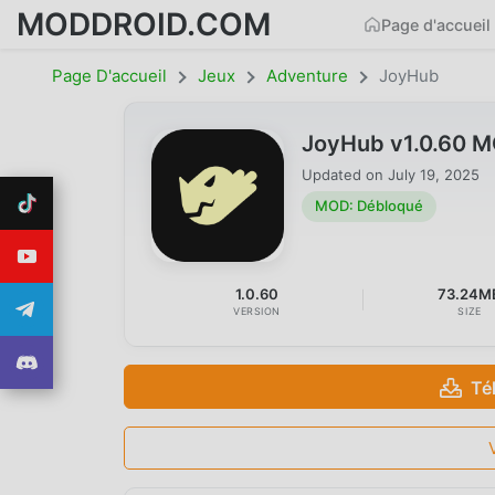
MODDROID.COM
Page d'accueil
Page D'accueil
Jeux
Adventure
JoyHub
JoyHub v1.0.60 
Updated on
July 19, 2025
MOD: Débloqué
1.0.60
73.24M
VERSION
SIZE
Té