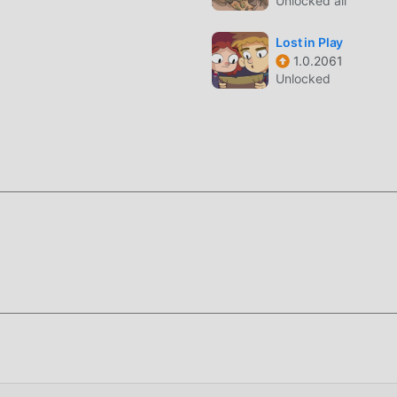
Unlocked all
 un moteur virtuel mis à jour et effectué des améliorations
e, l'expérience d'écran du jeu a été grandement améliorée. Tou
Lost in Play
imum Il améliore l'expérience sensorielle de l'utilisateur, et il
1.0.2061
 apk avec une excellente adaptabilité, garantissant que tous l
Unlocked
 profiter du bonheur apporté par JoyHub 1.0.60
s utilisateurs passent beaucoup de temps à accumuler leur
i est à la fois la caractéristique et le plaisir du jeu, mais en 
tablement fatiguer les gens, mais maintenant, l'émergence des 
besoin de dépenser la majeure partie de votre énergie et de répét
 peuvent facilement vous aider à omettre ce processus, vous a
i-même
ment pour installer l'application moddroid, vous pouvez
e JoyHub 1.0.60 dans le package d'installation moddroid en un s
uits qui vous attendent pour jouer, qu'attendez-vous, téléchargez