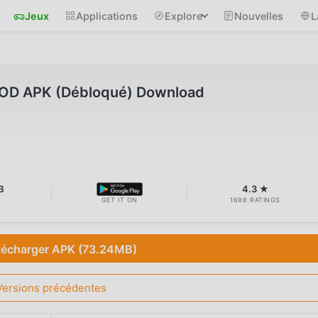
Jeux
Applications
Explore
Nouvelles
L
MOD APK (Débloqué) Download
B
4.3 ★
GET IT ON
1698 RATINGS
lécharger APK (73.24MB)
Versions précédentes