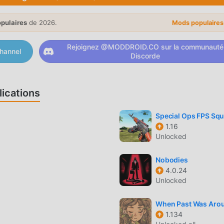
e jeu, afin que vous puissiez vous concentrer profiter de la joi
que tout mod JoyHub ne facturera aucun frais aux joueurs, et i
opulaires
de 2026.
Mods populaire
léchargez simplement le client moddroid, vous pouvez télécharger
endez-vous, téléchargez moddroid et jouez !
Rejoignez @MODDROID.CO sur la communauté
hannel
Discorde
on gameplay unique lui a permis de gagner un grand nombre de
ications
nture traditionnels, dans JoyHub , vous n'avez qu'à suivre le
démarrer tout le jeu et profiter de la joie apportée par les jeux
Special Ops FPS Sq
ême temps, moddroid a spécialement construit une plate-forme
1.16
Unlocked
mettant de communiquer et de partager avec tous les amateurs
us, rejoignez moddroid et profitez du adventure jeu avec tous 
Nobodies
4.0.24
Unlocked
 a un style artistique unique, et ses graphismes, cartes et
When Past Was Aro
1.134
ttiré de nombreux fans de adventure, et comparé aux jeux