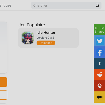
angues
Jeu Populaire
10.6M
Shares
Idle Hunter
Version: 0.8.6
Unlocked