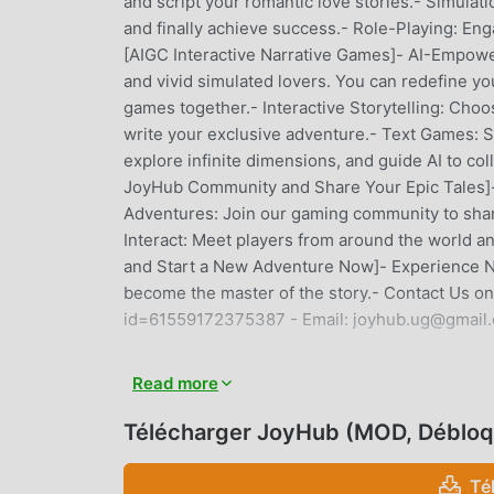
and script your romantic love stories.- Simulat
and finally achieve success.- Role-Playing: Enga
[AIGC Interactive Narrative Games]- AI-Empower
and vivid simulated lovers. You can redefine you
games together.- Interactive Storytelling: Choo
write your exclusive adventure.- Text Games: Se
explore infinite dimensions, and guide AI to col
JoyHub Community and Share Your Epic Tales]-
Adventures: Join our gaming community to shar
Interact: Meet players from around the world a
and Start a New Adventure Now]- Experience No
become the master of the story.- Contact Us o
id=61559172375387 - Email: joyhub.ug@gmail
JOYHUB INTRODUCTION
Read more
JoyHub En tant que jeu adventure très populai
Télécharger JoyHub (MOD, Débloq
aiment les jeux adventure. Si vous souhaitez té
jeux gratuits mod apk au monde - moddroid est 
Té
dernière version de JoyHub 1.0.60 gratuitement