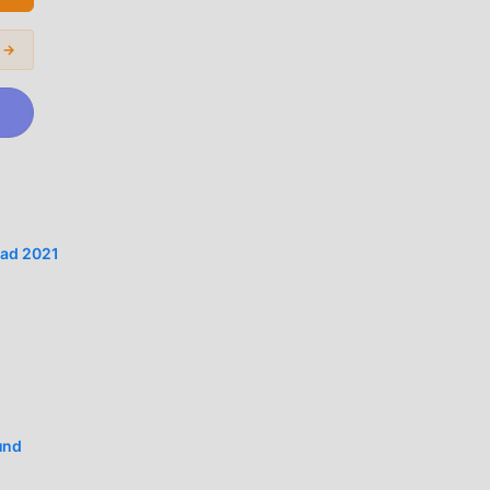
e
l est
s →
 et
 fans
uad 2021
 de
les
und