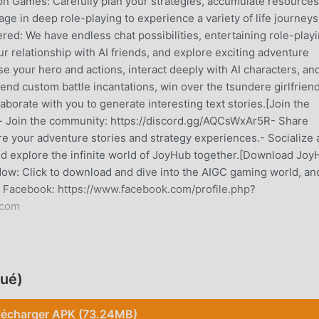
ion Games: Carefully plan your strategies, accumulate resources
ge in deep role-playing to experience a variety of life journeys
ed: We have endless chat possibilities, entertaining role-playi
r relationship with AI friends, and explore exciting adventure
se your hero and actions, interact deeply with AI characters, an
nd custom battle incantations, win over the tsundere girlfriend
laborate with you to generate interesting text stories.[Join the
 Join the community: https://discord.gg/AQCsWxAr5R- Share
e your adventure stories and strategy experiences.- Socialize
nd explore the infinite world of JoyHub together.[Download Jo
w: Click to download and dive into the AIGC gaming world, an
n Facebook: https://www.facebook.com/profile.php?
.com
re récemment, il a gagné beaucoup de fans dans le monde entie
ué)
lécharger ce jeu, en tant que plus grand site de téléchargemen
votre meilleur choix. moddroid vous fournit non seulement la
lécharger APK (73.24MB)
, mais fournit également Freemod gratuitement, vous aidant à