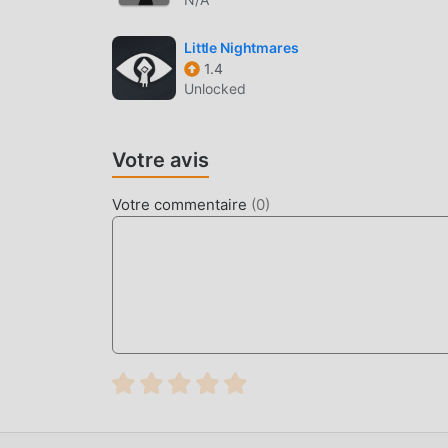
adventure traditionnels, JoyHub 1.0.60 a adopté
audacieuses. Avec une technologie plus avancé
Little Nightmares
conservant le style original de adventure, le max
1.4
existe de nombreux types de téléphones mobiles
Unlocked
amateurs de jeux adventure peuvent pleinement
MOD UNIQUE
Votre avis
Le jeu traditionnel adventure nécessite que le
Votre commentaire
(
0
)
richesse/capacité/compétences dans le jeu, ce qu
temps, le processus d'accumulation sera inévi
a réécrit cette situation. Ici, vous n'avez pas 
""l'accumulation"" un peu ennuyeuse. Les mods
ainsi à vous concentrer sur le plaisir du jeu lu
TÉLÉCHARGER MAINTENANT
Cliquez simplement sur le bouton de télécharge
télécharger directement la version mod gratuit
clic, et il y a plus de jeux mod populaires grat