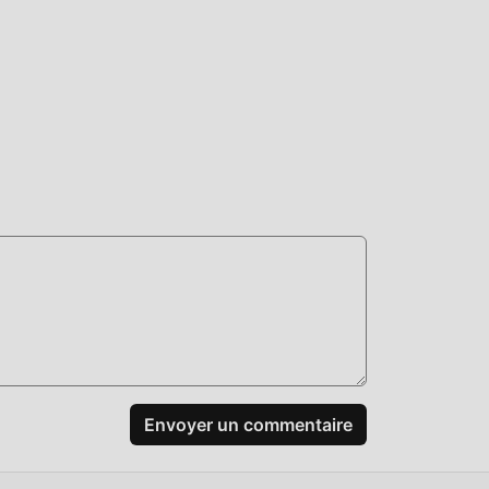
t en
es
même
mods
er
idant
Envoyer un commentaire
eul
-le