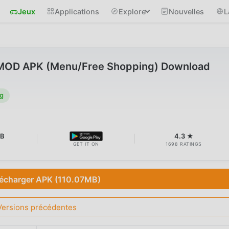
Jeux
Applications
Explore
Nouvelles
L
 MOD APK (Menu/Free Shopping) Download
g
MB
4.3 ★
GET IT ON
1698 RATINGS
lécharger APK (110.07MB)
Versions précédentes