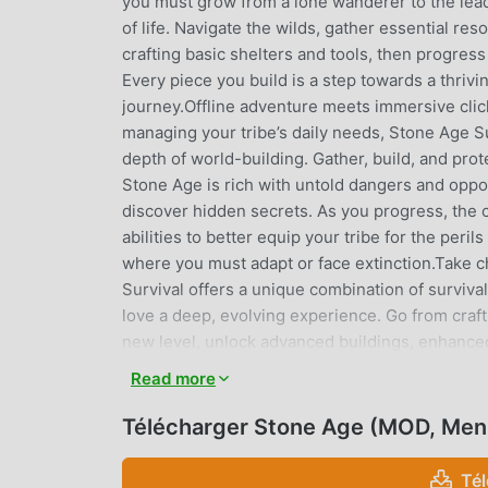
you must grow from a lone wanderer to the lead
of life. Navigate the wilds, gather essential res
crafting basic shelters and tools, then progress
Every piece you build is a step towards a thrivi
journey.Offline adventure meets immersive clic
managing your tribe’s daily needs, Stone Age S
depth of world-building. Gather, build, and prot
Stone Age is rich with untold dangers and oppor
discover hidden secrets. As you progress, the
abilities to better equip your tribe for the peril
where you must adapt or face extinction.Take c
Survival offers a unique combination of surviva
love a deep, evolving experience. Go from crafti
new level, unlock advanced buildings, enhance
daunting obstacles.Play anytime, anywhere—eve
Read more
adventure. With its idle mechanics, the game k
while you handle other tasks. Return to find new
Télécharger Stone Age (MOD, Men
evolving clicker experience.Are you ready to cr
Download Stone Age Survival now, and step int
Té