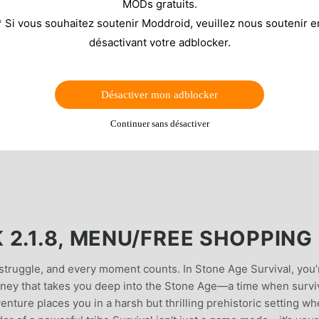
MODs gratuits.
* Si vous souhaitez soutenir Moddroid, veuillez nous soutenir e
désactivant votre adblocker.
Désactiver mon adblocker
Continuer sans désactiver
2.1.8, MENU/FREE SHOPPING
y struggle, and every moment counts. In Stone Age Survival, you’
urney that takes you deep into the Stone Age—a time when surviv
nture places you in a harsh but thrilling prehistoric setting wh