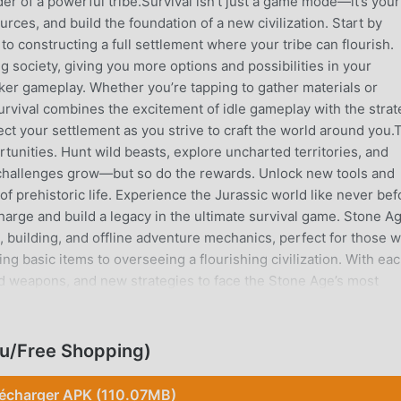
er of a powerful tribe.Survival isn’t just a game mode—it’s you
ources, and build the foundation of a new civilization. Start by
 to constructing a full settlement where your tribe can flourish.
ng society, giving you more options and possibilities in your
ker gameplay. Whether you’re tapping to gather materials or
urvival combines the excitement of idle gameplay with the strat
ect your settlement as you strive to craft the world around you.
tunities. Hunt wild beasts, explore uncharted territories, and
 challenges grow—but so do the rewards. Unlock new tools and
s of prehistoric life. Experience the Jurassic world like never bef
harge and build a legacy in the ultimate survival game. Stone A
l, building, and offline adventure mechanics, perfect for those 
ng basic items to overseeing a flourishing civilization. With ea
d weapons, and new strategies to face the Stone Age’s most
n offline. Stone Age Survival is designed for uninterrupted
eeps progressing even when you’re away, so your civilization g
 resources, buildings, and surprises that await you in this ever
u/Free Shopping)
aft the world of your dreams and conquer the prehistoric wilds?
o an epic 3D adventure where every decision counts. Explore t
lécharger APK (110.07MB)