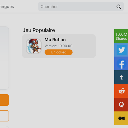
angues
Jeu Populaire
10.6M
Shares
Mu Rufian
Version: 19.00.00
Unlocked