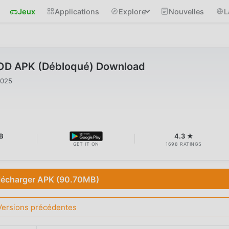
Jeux
Applications
Explore
Nouvelles
L
MOD APK (Débloqué) Download
2025
B
4.3 ★
GET IT ON
1698 RATINGS
lécharger APK (90.70MB)
Versions précédentes