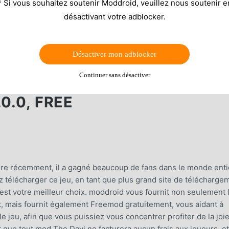
* Si vous souhaitez soutenir Moddroid, veuillez nous soutenir e
désactivant votre adblocker.
Désactiver mon adblocker
Continuer sans désactiver
0.0, FREE
aire récemment, il a gagné beaucoup de fans dans le monde enti
z télécharger ce jeu, en tant que plus grand site de télécharge
st votre meilleur choix. moddroid vous fournit non seulement 
t, mais fournit également Freemod gratuitement, vous aidant à
e jeu, afin que vous puissiez vous concentrer profiter de la joi
que tout mod The Davi ne facturera aucun frais aux joueurs, et 