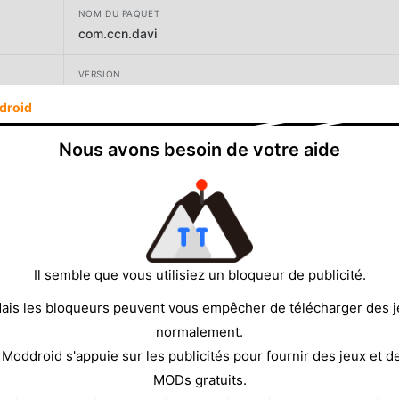
NOM DU PAQUET
com.ccn.davi
VERSION
1.0.0
droid
DÉVELOPPEUR
Nous avons besoin de votre aide
LeanMinds
TAILLE
90.70MB
Il semble que vous utilisiez un bloqueur de publicité.
ais les bloqueurs peuvent vous empêcher de télécharger des 
normalement.
 Moddroid s'appuie sur les publicités pour fournir des jeux et d
MODs gratuits.