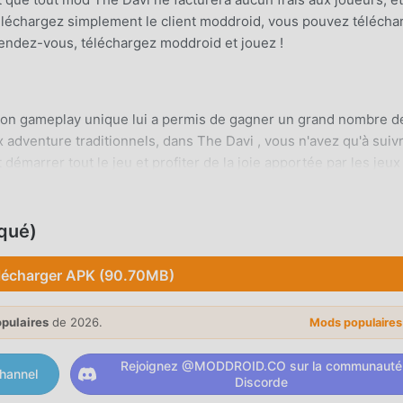
. Téléchargez simplement le client moddroid, vous pouvez télécha
attendez-vous, téléchargez moddroid et jouez !
 son gameplay unique lui a permis de gagner un grand nombre d
 adventure traditionnels, dans The Davi , vous n'avez qu'à suivr
démarrer tout le jeu et profiter de la joie apportée par les jeux
même temps, moddroid a spécialement construit une plate-forme
mettant de communiquer et de partager avec tous les amateurs
us, rejoignez moddroid et profitez du adventure jeu avec tous 
qué)
lécharger APK (90.70MB)
opulaires
de 2026.
Mods populaire
i a un style artistique unique, et ses graphismes, cartes et
 attiré de nombreux fans de adventure, et comparé aux jeux
Rejoignez @MODDROID.CO sur la communauté
 un moteur virtuel mis à jour et effectué des améliorations
hannel
Discorde
e, l'expérience d'écran du jeu a été grandement améliorée. Tou