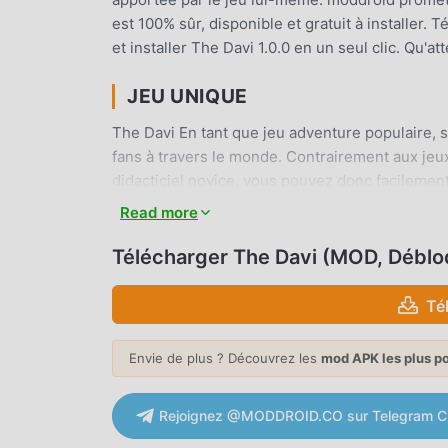
est 100% sûr, disponible et gratuit à installer
et installer The Davi 1.0.0 en un seul clic. Qu'
JEU UNIQUE
The Davi En tant que jeu adventure populaire,
fans à travers le monde. Contrairement aux jeux
didacticiel novice, vous pouvez donc facilement 
classiques adventure The Davi 1.0.0. Dans le 
Read more
pour les amateurs de jeux adventure, vous per
jeux adventure du monde entier, qu'attendez-vo
Télécharger The Davi (MOD, Déblo
partenaires mondiaux heureux
Té
BEL ÉCRAN
Envie de plus ? Découvrez les
mod APK les plus p
Comme les jeux adventure traditionnels, The Dav
personnages de haute qualité font de The Davi
adventure traditionnels, The Davi 1.0.0 a adopté
Rejoignez @MODDROID.CO sur Telegram C
audacieuses. Avec une technologie plus avancé