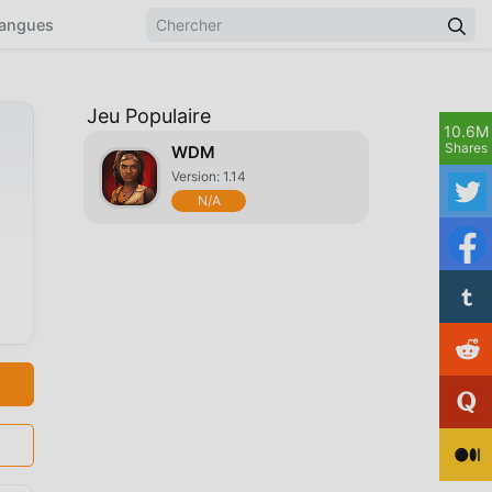
angues
Jeu Populaire
10.6M
Shares
WDM
Version: 1.14
N/A