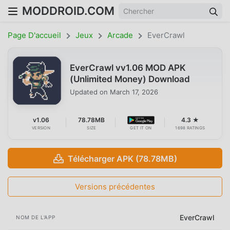
MODDROID.COM
Page D'accueil
Jeux
Arcade
EverCrawl
EverCrawl vv1.06 MOD APK
(Unlimited Money) Download
Updated on
March 17, 2026
v1.06
78.78MB
4.3 ★
VERSION
SIZE
GET IT ON
1698 RATINGS
Télécharger APK (78.78MB)
Versions précédentes
EverCrawl
NOM DE L'APP