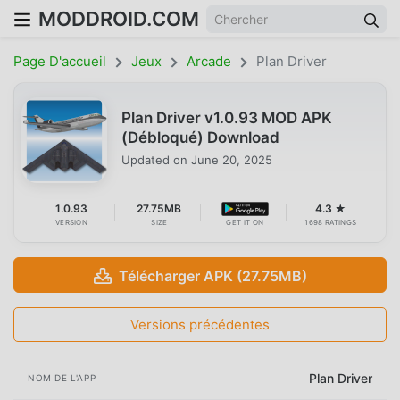
MODDROID.COM
Page D'accueil
Jeux
Arcade
Plan Driver
Plan Driver v1.0.93 MOD APK
(Débloqué) Download
Updated on
June 20, 2025
1.0.93
27.75MB
4.3 ★
VERSION
SIZE
GET IT ON
1698 RATINGS
Télécharger APK (27.75MB)
Versions précédentes
Plan Driver
NOM DE L'APP