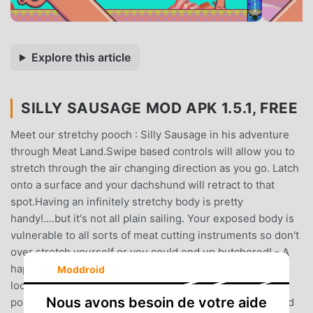
Explore this article
SILLY SAUSAGE MOD APK 1.5.1, FREE
Meet our stretchy pooch : Silly Sausage in his adventure
through Meat Land.Swipe based controls will allow you to
stretch through the air changing direction as you go. Latch
onto a surface and your dachshund will retract to that
spot.Having an infinitely stretchy body is pretty
handy!....but it's not all plain sailing. Your exposed body is
vulnerable to all sorts of meat cutting instruments so don't
over stretch yourself or you could end up butchered! - A
happy meat based world for you to explore! - One
Moddroid
looooooong stretched out challenge with 50 restart
Nous avons besoin de votre aide
points!- Risk based restart system- Unique stretch based