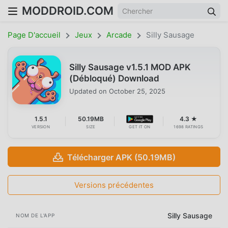
MODDROID.COM
Page D'accueil
Jeux
Arcade
Silly Sausage
Silly Sausage v1.5.1 MOD APK
(Débloqué) Download
Updated on
October 25, 2025
1.5.1
50.19MB
4.3 ★
VERSION
SIZE
GET IT ON
1698 RATINGS
Télécharger APK (50.19MB)
Versions précédentes
Silly Sausage
NOM DE L'APP