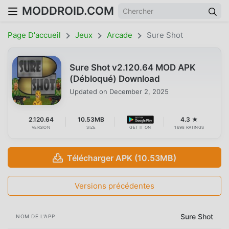
MODDROID.COM
Page D'accueil
Jeux
Arcade
Sure Shot
Sure Shot v2.120.64 MOD APK
(Débloqué) Download
Updated on
December 2, 2025
2.120.64
10.53MB
4.3 ★
VERSION
SIZE
GET IT ON
1698 RATINGS
Télécharger APK (10.53MB)
Versions précédentes
Sure Shot
NOM DE L'APP