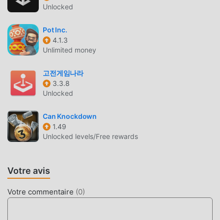
Comme les jeux arcade traditionnels, Sure Shot a un style
Unlocked
artistique unique, et ses graphismes, cartes et
personnages de haute qualité font de Sure Shot attiré de
Pot Inc.
4.1.3
nombreux fans de arcade, et comparé aux jeux arcade
Unlimited money
traditionnels, Sure Shot 2.120.64 a adopté un moteur
virtuel mis à jour et effectué des améliorations
고전게임나라
audacieuses. Avec une technologie plus avancée,
3.3.8
l'expérience d'écran du jeu a été grandement améliorée.
Unlocked
Tout en conservant le style original de arcade, le maximum
Il améliore l'expérience sensorielle de l'utilisateur, et il
Can Knockdown
existe de nombreux types de téléphones mobiles apk avec
1.49
une excellente adaptabilité, garantissant que tous les
Unlocked levels/Free rewards
amateurs de jeux arcade peuvent pleinement profiter du
bonheur apporté par Sure Shot 2.120.64
Votre avis
MOD UNIQUE
Votre commentaire
(
0
)
Le jeu traditionnel arcade nécessite que les utilisateurs
passent beaucoup de temps à accumuler leur