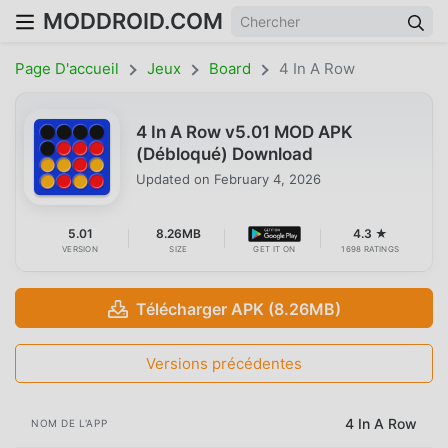
MODDROID.COM
Page D'accueil
Jeux
Board
4 In A Row
4 In A Row v5.01 MOD APK
(Débloqué) Download
Updated on
February 4, 2026
5.01
8.26MB
4.3 ★
VERSION
SIZE
GET IT ON
1698 RATINGS
Télécharger APK (8.26MB)
Versions précédentes
4 In A Row
NOM DE L'APP