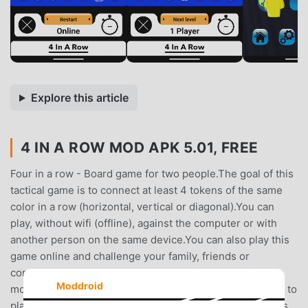
Explore this article
4 IN A ROW MOD APK 5.01, FREE
Four in a row - Board game for two people.The goal of this
tactical game is to connect at least 4 tokens of the same
color in a row (horizontal, vertical or diagonal).You can
play, without wifi (offline), against the computer or with
another person on the same device.You can also play this
game online and challenge your family, friends or
connected people around the world with the multiplayer
Moddroid
mode. You'll need internet connection (wifi) for this.How to
play this board game ?You can play this game in 3 modes