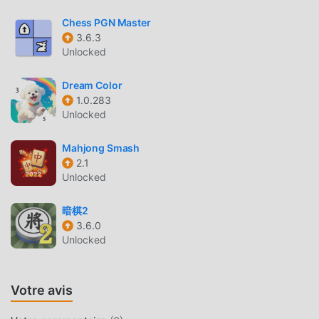
didacticiel novice, vous pouvez donc facilement démarrer
Chess PGN Master
tout le jeu et profiter de la joie apportée par les jeux
3.6.3
classiques board 4 In A Row 5.01. Dans le même temps,
Unlocked
moddroid a spécialement construit une plate-forme pour
les amateurs de jeux board, vous permettant de
Dream Color
communiquer et de partager avec tous les amateurs de
1.0.283
jeux board du monde entier, qu'attendez-vous, rejoignez
Unlocked
moddroid et profitez du board jeu avec tous les
partenaires mondiaux heureux
Mahjong Smash
2.1
Unlocked
BEL ÉCRAN
Comme les jeux board traditionnels, 4 In A Row a un style
暗棋2
artistique unique, et ses graphismes, cartes et
3.6.0
personnages de haute qualité font de 4 In A Row attiré de
Unlocked
nombreux fans de board, et comparé aux jeux board
traditionnels, 4 In A Row 5.01 a adopté un moteur virtuel
Votre avis
mis à jour et effectué des améliorations audacieuses. Avec
une technologie plus avancée, l'expérience d'écran du jeu