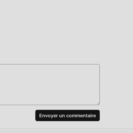
Avec
style
es de
même
mods
er
idant
Envoyer un commentaire