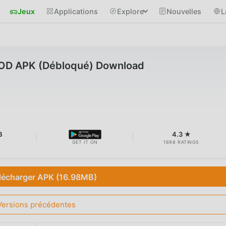
Jeux
Applications
Explore
Nouvelles
L
MOD APK (Débloqué) Download
B
4.3 ★
GET IT ON
1698 RATINGS
lécharger APK (16.98MB)
Versions précédentes