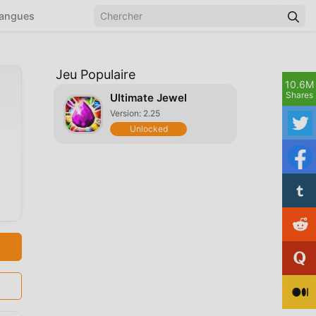
angues
Jeu Populaire
10.6M
Shares
Ultimate Jewel
Version: 2.25
Unlocked