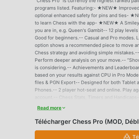
"Chess Pro" is currently the highest ranked pai
programs listed. Featuring:- ★NEW★ Improved 
optional enhanced safety for pins and ties- 
to learn Chess with the app- ★NEW★ A Smiley 
you are in, e.g. Queen's Gambit-- 12 play level
Good for beginners.-- Casual and Pro modes. L
option shows a recommended piece to move and l
Chess strategy and avoiding simple mistakes.
Perform deeper analysis on your move.-- “Show 
is considering.-- Achievements and Leaderboa
based on your results against CPU in Pro Mod
files & PGN Export-- Designed for both Tablet
Phones.-- 2 player hot-seat and online. Play a
account.-- Chess Stats, Timers and Handicaps-
sets!-- Uses Treebeard Chess engine (as used i
Read more
Download the best Chess for Android now!
Télécharger Chess Pro (MOD, Déb
CHESS PRO INTRODUCTION
Té
Chess Pro En tant que jeu board très populaire