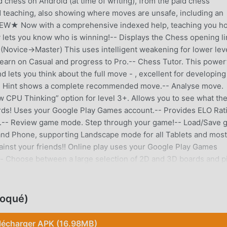
d chess on Android (at time of writing), from the paid chess
teaching, also showing where moves are unsafe, including an
★NEW★ Now with a comprehensive indexed help, teaching you h
lets you know who is winning!-- Displays the Chess opening l
s (Novice->Master) This uses intelligent weakening for lower lev
earn on Casual and progress to Pro.-- Chess Tutor. This power
ets you think about the full move - , excellent for developing
-- Hint shows a complete recommended move.-- Analyse move.
CPU Thinking” option for level 3+. Allows you to see what the
rds! Uses your Google Play Games account.-- Provides ELO Rat
e.-- Review game mode. Step through your game!-- Load/Save
 and Phone, supporting Landscape mode for all Tablets and most
gainst your friends!! Online play uses your Google Play Games
- Choose between a large selection of 2D and 3D boards and p
n Microsoft's MSN Chess). This has a unique "human-like" styl
loqué)
lécharger APK (16.98MB)
 récemment, il a gagné beaucoup de fans dans le monde entier 