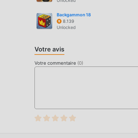
Unlocked
Comme les jeux board traditionnels, Chess Pro a
Backgammon 18
personnages de haute qualité font de Chess Pr
8.139
traditionnels, Chess Pro 3.7 a adopté un moteur
Unlocked
une technologie plus avancée, l'expérience d'é
original de board, le maximum Il améliore l'expé
téléphones mobiles apk avec une excellente ada
Votre avis
peuvent pleinement profiter du bonheur apport
Votre commentaire
(
0
)
MOD UNIQUE
Le jeu traditionnel board nécessite que les ut
richesse/capacité/compétences dans le jeu, ce qu
temps, le processus d'accumulation sera inévi
a réécrit cette situation. Ici, vous n'avez pas 
""l'accumulation"" un peu ennuyeuse. Les mods
ainsi à vous concentrer sur le plaisir du jeu lu
TÉLÉCHARGER MAINTENANT