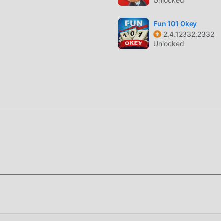
Unlocked
 un style artistique unique, et ses graphismes, cartes et
Fun 101 Okey
o attiré de nombreux fans de board, et comparé aux jeux board
2.4.12332.2332
 virtuel mis à jour et effectué des améliorations audacieuses. 
Unlocked
cran du jeu a été grandement améliorée. Tout en conservant le 
rience sensorielle de l'utilisateur, et il existe de nombreux typ
ptabilité, garantissant que tous les amateurs de jeux board
é par Chess Pro 3.7
ilisateurs passent beaucoup de temps à accumuler leur
i est à la fois la caractéristique et le plaisir du jeu, mais en 
tablement fatiguer les gens, mais maintenant, l'émergence des 
besoin de dépenser la majeure partie de votre énergie et de répét
 peuvent facilement vous aider à omettre ce processus, vous a
i-même