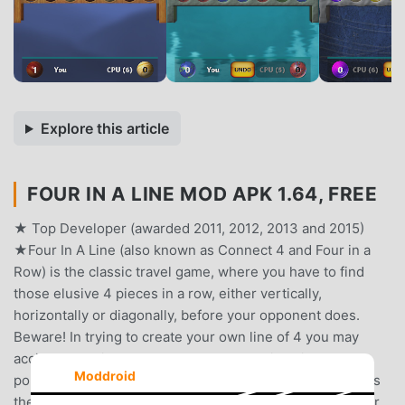
Explore this article
FOUR IN A LINE MOD APK 1.64, FREE
★ Top Developer (awarded 2011, 2012, 2013 and 2015)
★Four In A Line (also known as Connect 4 and Four in a
Row) is the classic travel game, where you have to find
those elusive 4 pieces in a row, either vertically,
horizontally or diagonally, before your opponent does.
Beware! In trying to create your own line of 4 you may
accidentally give your opponent one! This universally
Moddroid
popular casual game is built with the same high quality as
the rest of our games.(also known as Connect 4 and Four