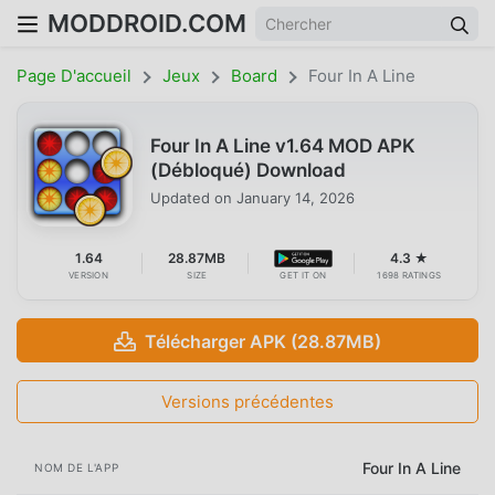
MODDROID.COM
Page D'accueil
Jeux
Board
Four In A Line
Four In A Line v1.64 MOD APK
(Débloqué) Download
Updated on
January 14, 2026
1.64
28.87MB
4.3 ★
VERSION
SIZE
GET IT ON
1698 RATINGS
Télécharger APK (28.87MB)
Versions précédentes
Four In A Line
NOM DE L'APP