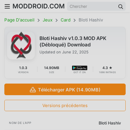
MODDROID.COM
Page D'accueil
Jeux
Card
Bloti Hashiv
Bloti Hashiv v1.0.3 MOD APK
(Débloqué) Download
Updated on
June 22, 2025
1.0.3
14.90MB
4.3 ★
VERSION
SIZE
GET IT ON
1698 RATINGS
Télécharger APK (14.90MB)
Versions précédentes
Bloti Hashiv
NOM DE L'APP