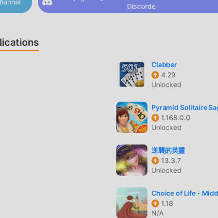
hannel
Discorde
ications
ulaire, son gameplay unique lui a permis de gagner un grand
nt aux jeux card traditionnels, dans games cooking donuts , v
Clabber
uvez donc facilement démarrer tout le jeu et profiter de la joie
4.29
Unlocked
ooking donuts 3.1.5. Dans le même temps, moddroid a spéciale
e jeux card, vous permettant de communiquer et de partager av
Pyramid Solitaire S
, qu'attendez-vous, rejoignez moddroid et profitez du card jeu
1.168.0.0
Unlocked
逆襲的英靈
13.3.7
ng donuts a un style artistique unique, et ses graphismes, cart
Unlocked
 cooking donuts attiré de nombreux fans de card, et comparé a
.1.5 a adopté un moteur virtuel mis à jour et effectué des
Choice of Life - Mid
ie plus avancée, l'expérience d'écran du jeu a été grandement
1.18
 de card, le maximum Il améliore l'expérience sensorielle de
N/A