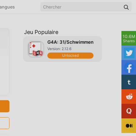
angues
Jeu Populaire
10.6M
Shares
G4A: 31/Schwimmen
Version: 2.12.6
Unlocked