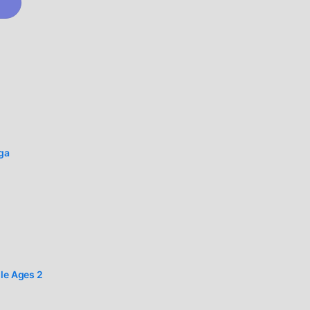
ous
ment
ec
aga
 avec
es
ux
dle Ages 2