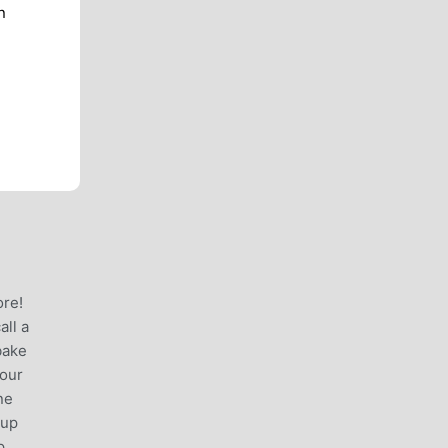
n
ore!
all a
bake
your
ne
 up
p,