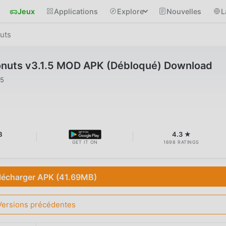
Jeux
Applications
Explore
Nouvelles
L
uts
nuts v3.1.5 MOD APK (Débloqué) Download
25
B
4.3 ★
GET IT ON
1698 RATINGS
lécharger APK (41.69MB)
Versions précédentes