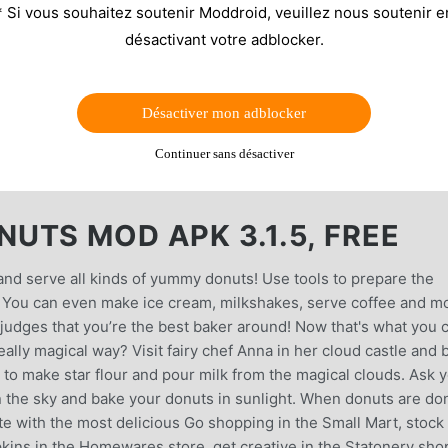
* Si vous souhaitez soutenir Moddroid, veuillez nous soutenir e
désactivant votre adblocker.
Désactiver mon adblocker
Continuer sans désactiver
UTS MOD APK 3.1.5, FREE
nd serve all kinds of yummy donuts! Use tools to prepare the
! You can even make ice cream, milkshakes, serve coffee and m
udges that you’re the best baker around! Now that's what you c
ally magical way? Visit fairy chef Anna in her cloud castle and 
 to make star flour and pour milk from the magical clouds. Ask 
 in the sky and bake your donuts in sunlight. When donuts are do
te with the most delicious Go shopping in the Small Mart, stock
kins in the Homewares store, get creative in the Statonery sho