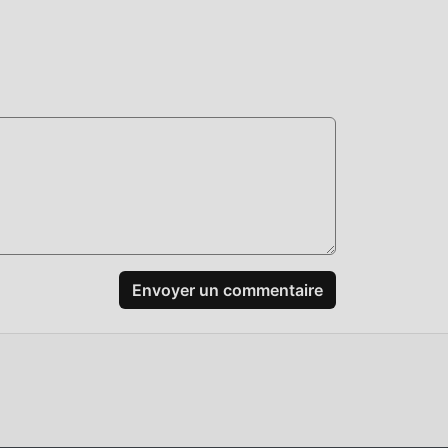
même
mods
er
idant
Envoyer un commentaire
dez-