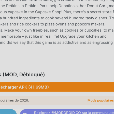
the Petkins in Petkins Park, help Donatina at her Donut Cart, m
cious cupcake in the Cupcake Shop! Plus, there's a secret store 
 hundred ingredients to cook several hundred tasty dishes. Try
akers and rice cookers to pizza ovens and popcorn makers.
nts. Make your own freebies, such as cookies or cupcakes, to m
emorable – just like in real life! Upgrade your kitchen and
and did we say that this game is as addictive and as engrossing
RODUCTION
s populaire récemment, il a gagné beaucoup de fans dans le m
s (MOD, Débloqué)
tez télécharger ce jeu, en tant que plus grand site de télécharg
st votre meilleur choix. moddroid vous fournit non seulement 
lécharger APK (41.69MB)
5 gratuitement, mais fournit également Freemod gratuitement, 
ve dans le jeu, afin que vous puissiez vous concentrer profiter 
romet que tout mod games cooking donuts ne facturera aucun fr
opulaires
de 2026.
Mods populaire
ratuit à installer. Téléchargez simplement le client moddroid, vou
onuts 3.1.5 en un seul clic. Qu'attendez-vous, téléchargez
Rejoignez @MODDROID.CO sur la communauté