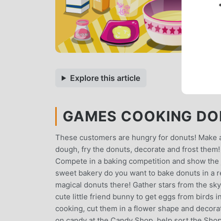
Explore this article
GAMES COOKING DON
These customers are hungry for donuts! Make a
dough, fry the donuts, decorate and frost them
Compete in a baking competition and show the j
sweet bakery do you want to bake donuts in a re
magical donuts there! Gather stars from the sky
cute little friend bunny to get eggs from birds
cooking, cut them in a flower shape and decora
on candy at the Candy Shop, help sort the Shop