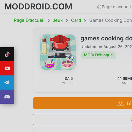
MODDROID.COM
Page d'accueil
Page D'accueil
Jeux
Card
Games Cooking Don
games cooking do
Updated on
August 26, 20
MOD: Débloqué
3.1.5
41.69M
VERSION
SIZE
Té