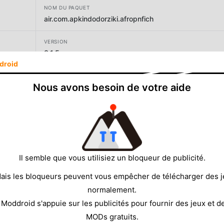
NOM DU PAQUET
air.com.apkindodorziki.afropnfich
VERSION
3.1.5
droid
DÉVELOPPEUR
Nous avons besoin de votre aide
Dogmarter
TAILLE
41.69MB
Il semble que vous utilisiez un bloqueur de publicité.
ais les bloqueurs peuvent vous empêcher de télécharger des 
normalement.
 Moddroid s'appuie sur les publicités pour fournir des jeux et d
MODs gratuits.