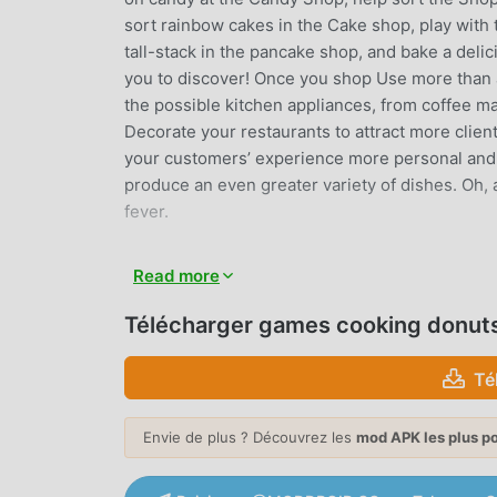
sort rainbow cakes in the Cake shop, play with 
tall-stack in the pancake shop, and bake a deli
you to discover! Once you shop Use more than a
the possible kitchen appliances, from coffee m
Decorate your restaurants to attract more clie
your customers’ experience more personal and m
produce an even greater variety of dishes. Oh, 
fever.
GAMES COOKING DONUTS INT
Read more
games cooking donuts En tant que jeu card trè
Télécharger games cooking donut
entier qui aiment les jeux card. Si vous souhai
de jeux gratuits mod apk au monde - moddroid e
Té
dernière version de games cooking donuts 3.1.
aidant à enregistrer la tâche mécanique répétiti
joie apportée par le jeu lui-même. moddroid p
Envie de plus ? Découvrez les
mod APK les plus p
aux joueurs, et il est 100% sûr, disponible et g
pouvez télécharger et installer games cooking d