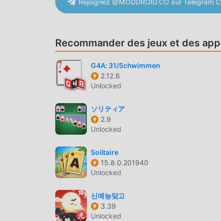
Rejoignez @MODDROID.CO sur Telegram C
moddroid et jouez !
JEU UNIQUE
Recommander des jeux et des appl
games cooking donuts En tant que jeu card pop
nombre de fans à travers le monde. Contraireme
G4A: 31/Schwimmen
n'avez qu'à suivre le didacticiel novice, vous po
2.12.6
Unlocked
apportée par les jeux classiques card games c
construit une plate-forme pour les amateurs d
ソリティア
tous les amateurs de jeux card du monde entier
2.9
tous les partenaires mondiaux heureux
Unlocked
BEL ÉCRAN
Solitaire
15.8.0.201940
Comme les jeux card traditionnels, games cooki
Unlocked
et personnages de haute qualité font de games
jeux card traditionnels, games cooking donuts 3
신예능맞고
améliorations audacieuses. Avec une technolog
3.39
améliorée. Tout en conservant le style original
Unlocked