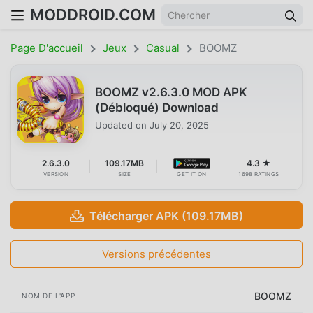
MODDROID.COM
Page D'accueil
Jeux
Casual
BOOMZ
BOOMZ v2.6.3.0 MOD APK
(Débloqué) Download
Updated on
July 20, 2025
2.6.3.0
109.17MB
4.3 ★
VERSION
SIZE
GET IT ON
1698 RATINGS
Télécharger APK (109.17MB)
Versions précédentes
BOOMZ
NOM DE L'APP