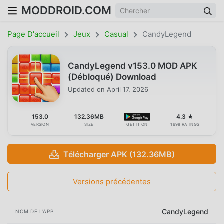
MODDROID.COM
Page D'accueil
Jeux
Casual
CandyLegend
CandyLegend v153.0 MOD APK
(Débloqué) Download
Updated on
April 17, 2026
153.0
132.36MB
4.3 ★
VERSION
SIZE
GET IT ON
1698 RATINGS
Télécharger APK (132.36MB)
Versions précédentes
CandyLegend
NOM DE L'APP