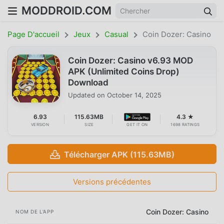
MODDROID.COM
Page D'accueil
Jeux
Casual
Coin Dozer: Casino
Coin Dozer: Casino v6.93 MOD
APK (Unlimited Coins Drop)
Download
Updated on
October 14, 2025
6.93
115.63MB
4.3 ★
VERSION
SIZE
GET IT ON
1698 RATINGS
Télécharger APK (115.63MB)
Versions précédentes
Coin Dozer: Casino
NOM DE L'APP