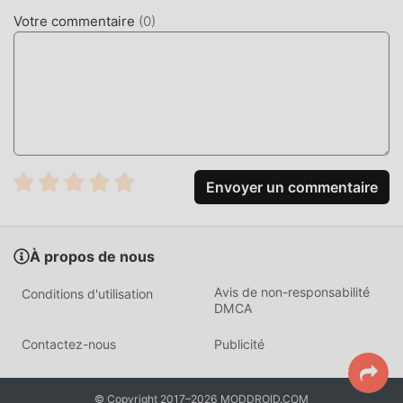
Comme les jeux casual traditionnels, Coin Dozer: Casino a
Votre commentaire
(
0
)
un style artistique unique, et ses graphismes, cartes et
personnages de haute qualité font de Coin Dozer: Casino
attiré de nombreux fans de casual, et comparé aux jeux
casual traditionnels, Coin Dozer: Casino 6.93 a adopté un
moteur virtuel mis à jour et effectué des améliorations
audacieuses. Avec une technologie plus avancée,
l'expérience d'écran du jeu a été grandement améliorée.
Tout en conservant le style original de casual, le maximum
Envoyer un commentaire
Il améliore l'expérience sensorielle de l'utilisateur, et il
existe de nombreux types de téléphones mobiles apk avec
une excellente adaptabilité, garantissant que tous les
À propos de nous
amateurs de jeux casual peuvent pleinement profiter du
bonheur apporté par Coin Dozer: Casino 6.93
Avis de non-responsabilité
Conditions d'utilisation
DMCA
MOD UNIQUE
Contactez-nous
Publicité
Le jeu traditionnel casual nécessite que les utilisateurs
passent beaucoup de temps à accumuler leur
© Copyright 2017–2026 MODDROID.COM