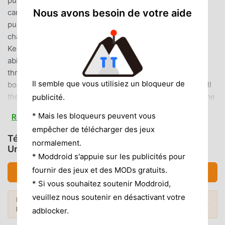
push by shaking the board, just like at your favorite
Nous avons besoin de votre aide
carnival!* Use the Coin Walls to hoard coins, prizes, and
puzzle pieces like a pro!* Drop a Giant Coin and watch
chaos unfold as everything on the board goes haywire!*
Keep an eye out for Special Coins and Chips with wacky
abilities that'll make your collection spree even more
thrilling!* Don't miss the Mystery Box dropping on the
Il semble que vous utilisiez un bloqueur de
board; it's like Christmas, but with free prizes!* Collect all
the puzzles and prize lines for fantastic rewards and game
publicité.
bonuses!* Unleash your inner high roller at the new
* Mais les bloqueurs peuvent vous
Read more
casino-themed "Chip Dozer" unlocked at level 25! It's a
empêcher de télécharger des jeux
puzzle paradise with a side of jackpot excitement!* Spin
Télécharger Coin Dozer: Casino (MOD,
normalement.
the wheel of fortune for a shot at massive jackpots and
Unlimited Coins Drop)
* Moddroid s'appuie sur les publicités pour
bumper rewards. Who needs luck when you've got Coin
Dozer?Get ready to take Coin Dozer everywhere you go;
fournir des jeux et des MODs gratuits.
Télécharger APK (115.63MB)
no Wi-Fi needed! Whether you're at home, on the bus, or
* Si vous souhaitez soutenir Moddroid,
waiting in line, the fun never stops. It's like having your
veuillez nous soutenir en désactivant votre
Envie de plus ? Découvrez les
mod APK
own carnival party wherever you are! So download Coin
Mods populaires →
les plus populaires
de 2026.
adblocker.
Dozer today and let the coin madness begin!